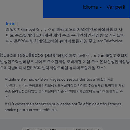
Idioma
Ver perfil
Início
|
레알야마토nbv872．ｃㅇｍ 빠징고오리지널성인오락실파칭코 사
이트 주소릴게임 모바제팬 게임 주소 온라인성인게임방 오리지날바
(pág
다시즌5PC다빈치게임모바일 뉴야마토릴게임 주소 em Telefónica
atua
Buscar resultados para
"레알야마토nbv872．ｃㅇｍ 빠징고오리지
널성인오락실파칭코 사이트 주소릴게임 모바제팬 게임 주소 온라인성인게임방
오리지날바다시즌5PC다빈치게임모바일 뉴야마토릴게임 주소".
Atualmente, não existem vagas correspondentes a "
레알야마토
nbv872．ｃㅇｍ 빠징고오리지널성인오락실파칭코 사이트 주소릴게임 모바제팬 게임
주소 온라인성인게임방 오리지날바다시즌5PC다빈치게임모바일 뉴야마토릴게임 주
".
소
As 10 vagas mais recentes publicadas por Telefónica estão listadas
abaixo para sua conveniência.