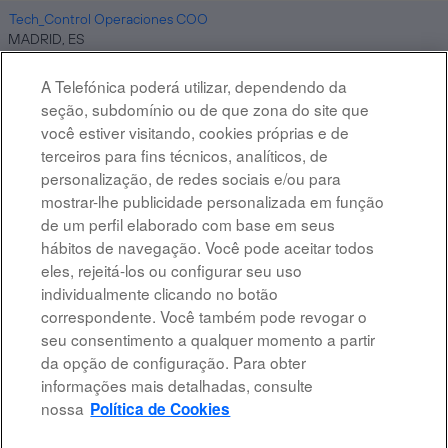
Tech_Control Operaciones COO
MADRID, ES
7 de ago. de 2026
A Telefónica poderá utilizar, dependendo da
Altostratus_Cloud Architect Google
seção, subdomínio ou de que zona do site que
MADRID, ES
você estiver visitando, cookies próprias e de
7 de ago. de 2026
terceiros para fins técnicos, analíticos, de
personalização, de redes sociais e/ou para
mostrar-lhe publicidade personalizada em função
Resultados
1 – 10
de
10
de um perfil elaborado com base em seus
hábitos de navegação. Você pode aceitar todos
eles, rejeitá-los ou configurar seu uso
individualmente clicando no botão
correspondente. Você também pode revogar o
Advertência legal
seu consentimento a qualquer momento a partir
da opção de configuração. Para obter
Acessibilidade
informações mais detalhadas, consulte
Proteção de dados
nossa
Política de Cookies