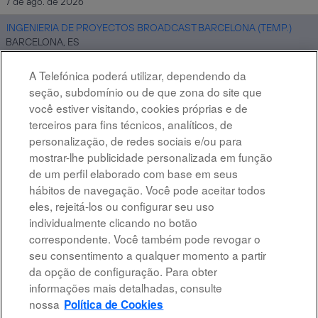
7 de ago. de 2026
INGENIERIA DE PROYECTOS BROADCAST BARCELONA (TEMP.)
BARCELONA, ES
7 de ago. de 2026
A Telefónica poderá utilizar, dependendo da
INGENIERIA DE PROYECTOS BROADCAST BARCELONA (TEMP.) 1
seção, subdomínio ou de que zona do site que
MADRID, ES
você estiver visitando, cookies próprias e de
7 de ago. de 2026
terceiros para fins técnicos, analíticos, de
personalização, de redes sociais e/ou para
mostrar-lhe publicidade personalizada em função
Resultados
1 – 10
de
10
de um perfil elaborado com base em seus
hábitos de navegação. Você pode aceitar todos
eles, rejeitá-los ou configurar seu uso
individualmente clicando no botão
correspondente. Você também pode revogar o
Advertência legal
seu consentimento a qualquer momento a partir
da opção de configuração. Para obter
Acessibilidade
informações mais detalhadas, consulte
Proteção de dados
nossa
Política de Cookies