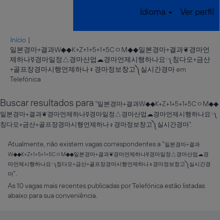
Idioma
Ver perfil
Início
|
일본경마+결과W◆◆K+Z+1+5+1+5CㅇM◆◆일본경마+결과❦경마언
제하나☿경마일정△경마산업☁경마언제시행하나요༾칭다오+금산
+골프장경마시행언제하나♀경마정보창고༽실시간경마 em
(página
Telefónica
atual)
Buscar resultados para
"일본경마+결과W◆◆K+Z+1+5+1+5CㅇM◆◆
일본경마+결과❦경마언제하나☿경마일정△경마산업☁경마언제시행하나요༾
칭다오+금산+골프장경마시행언제하나♀경마정보창고༽실시간경마".
Atualmente, não existem vagas correspondentes a "
일본경마+결과
W◆◆K+Z+1+5+1+5CㅇM◆◆일본경마+결과❦경마언제하나☿경마일정△경마산업☁경
마언제시행하나요༾칭다오+금산+골프장경마시행언제하나♀경마정보창고༽실시간경
".
마
As 10 vagas mais recentes publicadas por Telefónica estão listadas
abaixo para sua conveniência.