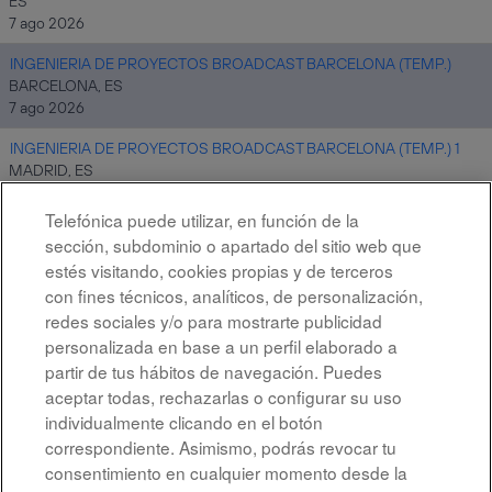
ES
7 ago 2026
INGENIERIA DE PROYECTOS BROADCAST BARCELONA (TEMP.)
BARCELONA, ES
7 ago 2026
INGENIERIA DE PROYECTOS BROADCAST BARCELONA (TEMP.) 1
MADRID, ES
7 ago 2026
Telefónica puede utilizar, en función de la
sección, subdominio o apartado del sitio web que
estés visitando, cookies propias y de terceros
Resultados
1 – 10
de
10
con fines técnicos, analíticos, de personalización,
redes sociales y/o para mostrarte publicidad
personalizada en base a un perfil elaborado a
partir de tus hábitos de navegación. Puedes
aceptar todas, rechazarlas o configurar su uso
individualmente clicando en el botón
correspondiente. Asimismo, podrás revocar tu
Aviso legal
consentimiento en cualquier momento desde la