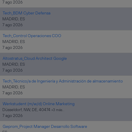
7 ago 2026
Tech_BDM Cyber Defensa
MADRID, ES
7 ago 2026
Tech_Control Operaciones COO
MADRID, ES
7 ago 2026
Altostratus_Cloud Architect Google
MADRID, ES
7 ago 2026
Tech_Técnico/a de Ingeniería y Administración de almacenamiento
MADRID, ES
7 ago 2026
Werkstudent (m/w/d) Online Marketing
Düsseldorf, NW, DE, 40474
+3 más…
7 ago 2026
Geprom_Project Manager Desarrollo Software