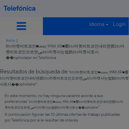
Idioma
Login
Inicio
|
Btc마켓비트코인■ωωωͺ99MͺKR■癭btc마켓비트코인내리면抓btc마
켓비트코인오르면ڛbtc마켓사는법妔btc마켓사토시
(página
��ophiolater en Telefónica
actual)
Resultados de búsqueda de
"btc마켓비트코인■ωωωͺ99MͺKR■癭
btc마켓비트코인내리면抓btc마켓비트코인오르면ڛbtc마켓사는법妔btc마켓
사토시��ophiolater".
En este momento, no hay ninguna vacante acorde a sus
preferencias "
btc마켓비트코인■ωωωͺ99MͺKR■癭btc마켓비트코인내리면抓btc마
".
켓비트코인오르면ڛbtc마켓사는법妔btc마켓사토시��ophiolater
A continuación figuran las 10 últimas ofertas de trabajo publicadas
por Telefónica por si le resultan de interés.