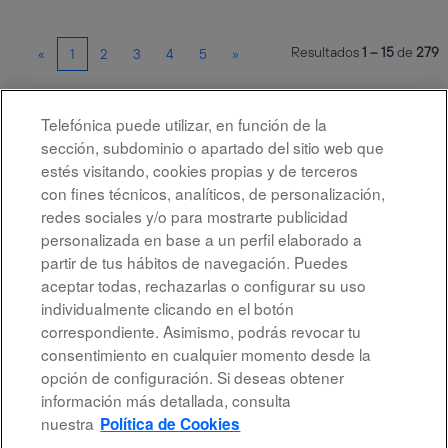
Resultados
1 – 15
de
279
«
1
2
3
4
5
»
Telefónica puede utilizar, en función de la
Seleccione la frecuencia (en días) para recibir una alerta:
sección, subdominio o apartado del sitio web que
Crear alerta
estés visitando, cookies propias y de terceros
con fines técnicos, analíticos, de personalización,
redes sociales y/o para mostrarte publicidad
personalizada en base a un perfil elaborado a
partir de tus hábitos de navegación. Puedes
aceptar todas, rechazarlas o configurar su uso
individualmente clicando en el botón
correspondiente. Asimismo, podrás revocar tu
Aviso legal
consentimiento en cualquier momento desde la
opción de configuración. Si deseas obtener
Accesibilidad
información más detallada, consulta
Protección de datos
nuestra
Política de Cookies