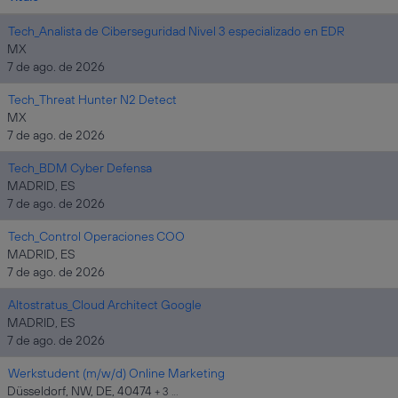
Tech_Analista de Ciberseguridad Nivel 3 especializado en EDR
MX
7 de ago. de 2026
Tech_Threat Hunter N2 Detect
MX
7 de ago. de 2026
Tech_BDM Cyber Defensa
MADRID, ES
7 de ago. de 2026
Tech_Control Operaciones COO
MADRID, ES
7 de ago. de 2026
Altostratus_Cloud Architect Google
MADRID, ES
7 de ago. de 2026
Werkstudent (m/w/d) Online Marketing
Düsseldorf, NW, DE, 40474
+ 3 …