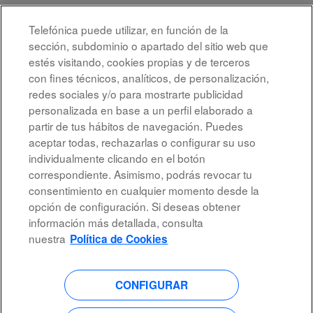
Telefónica puede utilizar, en función de la
Seleccione la frecuencia (en días) para recibir una alerta:
sección, subdominio o apartado del sitio web que
Crear alerta
estés visitando, cookies propias y de terceros
con fines técnicos, analíticos, de personalización,
redes sociales y/o para mostrarte publicidad
personalizada en base a un perfil elaborado a
partir de tus hábitos de navegación. Puedes
aceptar todas, rechazarlas o configurar su uso
individualmente clicando en el botón
correspondiente. Asimismo, podrás revocar tu
Aviso legal
consentimiento en cualquier momento desde la
opción de configuración. Si deseas obtener
Accesibilidad
información más detallada, consulta
Protección de datos
nuestra
Política de Cookies
CONFIGURAR
S
S
S
S
e
e
e
e
a
a
a