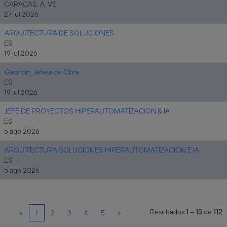
CARACAS, A, VE
27 jul 2026
ARQUITECTURA DE SOLUCIONES
ES
19 jul 2026
Geprom_Jefe/a de Obra
ES
19 jul 2026
JEFE DE PROYECTOS HIPERAUTOMATIZACION & IA
ES
5 ago 2026
ARQUITECTURA SOLUCIONES HIPERAUTOMATIZACIÓN E IA
ES
5 ago 2026
Resultados
1 – 15
de
112
«
1
2
3
4
5
»