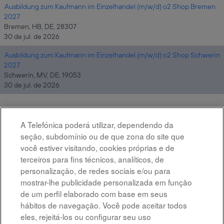
Ausbildung zum Kaufmann im Einzelhandel (m/w/d) o2 Shop Bremen
2027
Bremen, HB, DE, 28307
30 de jul. de 2026
Ausbildung zum Kaufmann im Einzelhandel (m/w/d) o2 Shop Schwerin
2027
Schwerin, MV, DE, 19053
30 de jul. de 2026
A Telefónica poderá utilizar, dependendo da
Resultados
1 – 15
de
26
«
1
2
»
seção, subdomínio ou de que zona do site que
você estiver visitando, cookies próprias e de
terceiros para fins técnicos, analíticos, de
Selecione a frequência (em dias) de recebimento de alertas:
personalização, de redes sociais e/ou para
mostrar-lhe publicidade personalizada em função
Criar alerta
de um perfil elaborado com base em seus
hábitos de navegação. Você pode aceitar todos
eles, rejeitá-los ou configurar seu uso