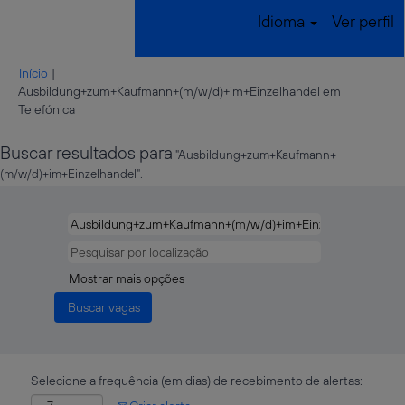
Idioma
Ver perfil
Início
|
Ausbildung+zum+Kaufmann+(m/w/d)+im+Einzelhandel em
(página
Telefónica
atual)
Buscar resultados para
"Ausbildung+zum+Kaufmann+
(m/w/d)+im+Einzelhandel".
Mostrar mais opções
Selecione a frequência (em dias) de recebimento de alertas: