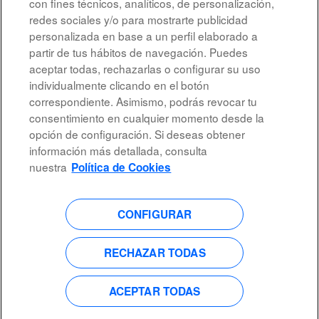
con fines técnicos, analíticos, de personalización,
redes sociales y/o para mostrarte publicidad
personalizada en base a un perfil elaborado a
partir de tus hábitos de navegación. Puedes
aceptar todas, rechazarlas o configurar su uso
individualmente clicando en el botón
correspondiente. Asimismo, podrás revocar tu
Aviso legal
consentimiento en cualquier momento desde la
opción de configuración. Si deseas obtener
Accesibilidad
información más detallada, consulta
Protección de datos
nuestra
Política de Cookies
CONFIGURAR
S
S
S
S
e
e
e
e
a
a
a
a
b
b
b
RECHAZAR TODAS
b
r
r
r
r
e
e
e
e
e
e
e
e
n
n
n
ACEPTAR TODAS
n
u
u
u
u
n
n
n
n