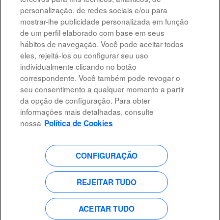
Selecione a frequência (em dias) de recebimento de alertas:
personalização, de redes sociais e/ou para
mostrar-lhe publicidade personalizada em função
Criar alerta
de um perfil elaborado com base em seus
hábitos de navegação. Você pode aceitar todos
eles, rejeitá-los ou configurar seu uso
individualmente clicando no botão
correspondente. Você também pode revogar o
Advertência legal
seu consentimento a qualquer momento a partir
da opção de configuração. Para obter
Acessibilidade
informações mais detalhadas, consulte
Proteção de dados
nossa
Política de Cookies
CONFIGURAÇÃO
A
A
A
A
b
b
b
b
r
r
r
r
e
e
e
REJEITAR TUDO
e
e
e
e
e
m
m
m
m
u
u
u
u
m
m
m
ACEITAR TUDO
m
a
a
a
a