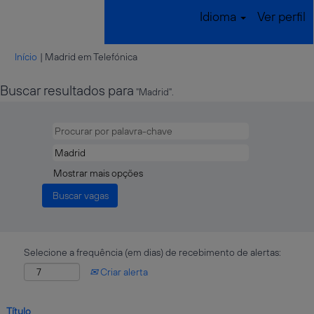
Idioma
Ver perfil
(página
Início
|
Madrid em Telefónica
atual)
Buscar resultados para
"Madrid".
Mostrar mais opções
Selecione a frequência (em dias) de recebimento de alertas:
Criar alerta
Título