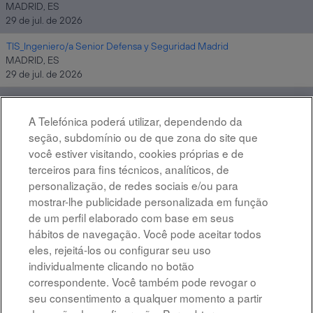
MADRID, ES
29 de jul. de 2026
TIS_Ingeniero/a Senior Defensa y Seguridad Madrid
MADRID, ES
29 de jul. de 2026
TIS_Data Analytics & AI Engineer
MADRID, ES
A Telefónica poderá utilizar, dependendo da
29 de jul. de 2026
seção, subdomínio ou de que zona do site que
você estiver visitando, cookies próprias e de
terceiros para fins técnicos, analíticos, de
personalização, de redes sociais e/ou para
Resultados
46 – 60
de
196
«
2
3
4
5
6
»
mostrar-lhe publicidade personalizada em função
de um perfil elaborado com base em seus
hábitos de navegação. Você pode aceitar todos
eles, rejeitá-los ou configurar seu uso
individualmente clicando no botão
correspondente. Você também pode revogar o
Advertência legal
seu consentimento a qualquer momento a partir