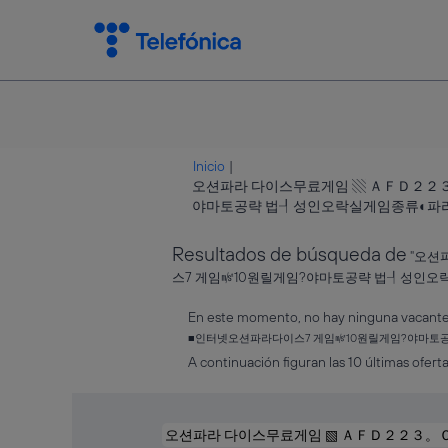
Inicio
|
오션파라 다이스무료게임 ▧ ＡＦＤ２２
야마토공략 법┦성인오락실게임종류◐파라 다이스
Resultados de búsqueda de
"오션
스7 게임㎨10원릴게임?야마토공략 법┦성인오락
En este momento, no hay ninguna vacante 
■인터넷오션파라다이스7 게임㎨10원릴게임?야마토
A continuación figuran las 10 últimas oferta