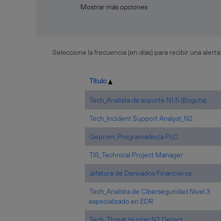
Mostrar más opciones
Seleccione la frecuencia (en días) para recibir una alerta
Título
Tech_Analista de soporte N1.5 (Bogota)
Tech_Incident Support Analyst_N2
Geprom_Programador/a PLC
TIS_Technical Project Manager
Jefatura de Derivados Financieros
Tech_Analista de Ciberseguridad Nivel 3
especializado en EDR
Tech_Threat Hunter N2 Detect