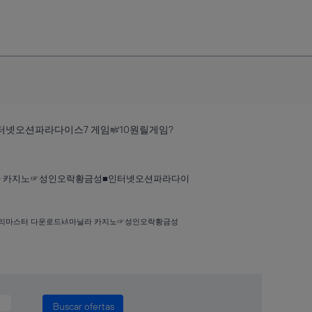
넷오션파라다이스7 게임㎨10원릴게임?
라 카지노☞성인오락황금성■인터넷오션파라다이
체리마스터 다운로드㎄마닐라 카지노☞성인오락황금성