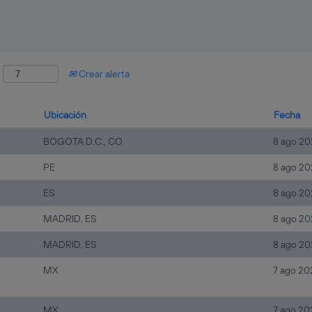
:
Crear alerta
Ubicación
Fecha
BOGOTA D.C., CO
8 ago 20
PE
8 ago 20
ES
8 ago 20
MADRID, ES
8 ago 20
MADRID, ES
8 ago 20
MX
7 ago 20
MX
7 ago 20