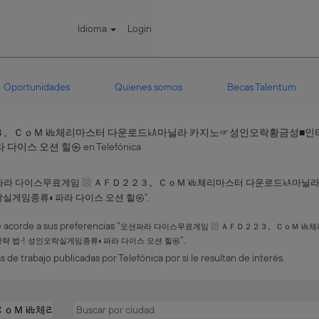
Idioma
Login
Oportunidades
Quienes somos
Becas Talentum
３。ＣｏＭ ㎑체리마스터 다운로드㎄마닐라 카지노☞성인오락황금성■인터
(página
 오션 힐㉿ en Telefónica
actual)
파라 다이스무료게임 ▧ ＡＦＤ２２３。ＣｏＭ ㎑체리마스터 다운로드㎄마닐
실게임종류◐파라 다이스 오션 힐㉿".
acorde a sus preferencias "
오션파라 다이스무료게임 ▧ ＡＦＤ２２３。ＣｏＭ ㎑
".
공략 법┦성인오락실게임종류◐파라 다이스 오션 힐㉿
s de trabajo publicadas por Telefónica por si le resultan de interés.