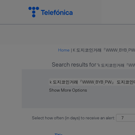
Home
|
K 도지코인거래『WWW͵BYB͵PW
Search results for
"k 도지코인거래『W
Show More Options
Select how often (in days) to receive an alert: