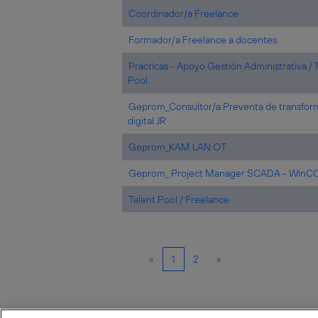
Coordinador/a Freelance
Formador/a Freelance a docentes
Prácticas - Apoyo Gestión Administrativa / 
Pool
Geprom_Consultor/a Preventa de transfor
digital JR
Geprom_KAM LAN OT
Geprom_ Project Manager SCADA - WinC
Talent Pool / Freelance
«
1
2
»