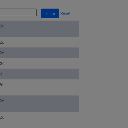
Reset
026
026
026
026
26
26
026
026