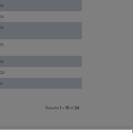
26
26
26
26
26
026
26
Results
1 – 15
of
26