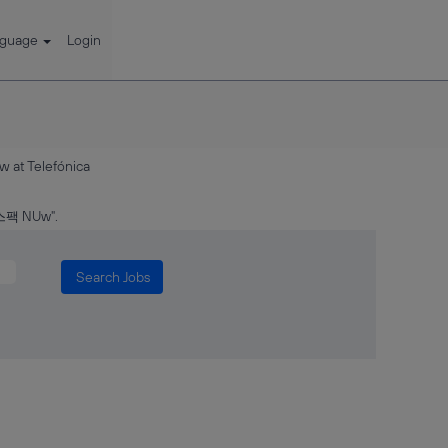
nguage
Login
(current
elefónica
page)
 NUw".