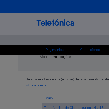
Início
|
포커게임룰(trrt2,com)矮포커게임
Buscar resultados para
"포커게임룰(t
Atualmente, não existem vagas correspon
As 10 vagas mais recentes publicadas por T
Página inicial
O que oferecemos 
Mostrar mais opções
Selecione a frequência (em dias) de recebimento de ale
Criar alerta
Título
Tech_Analista de Ciberseguridad Nivel 3