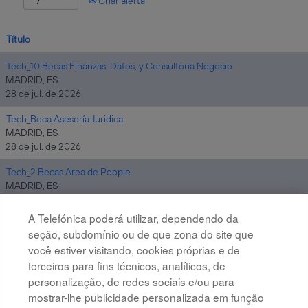
Criar alerta
Título
Tech_10 Becas Finanzas, Datos, y Consultoria Negocio
MADRID, ES
28 de jul. de 2026
Tech_Beca Asesoría Juridica
MADRID, ES
28 de jul. de 2026
Tech_2 Becas Area de People
MADRID, ES
28 de jul. de 2026
A Telefónica poderá utilizar, dependendo da
Tech_25 Becas Telefónica Tech
seção, subdomínio ou de que zona do site que
MADRID, ES
você estiver visitando, cookies próprias e de
30 de jul. de 2026
terceiros para fins técnicos, analíticos, de
personalização, de redes sociais e/ou para
mostrar-lhe publicidade personalizada em função