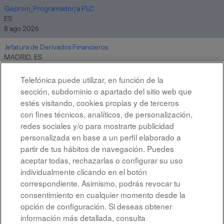
Geprom_Programador/a PLC
ES
8 ago 2026
Jefatura de Derivados Financieros
MADRID, ES
8 ago 2026
Telefónica puede utilizar, en función de la
sección, subdominio o apartado del sitio web que
estés visitando, cookies propias y de terceros
Resultados
1 – 10
de
10
con fines técnicos, analíticos, de personalización,
redes sociales y/o para mostrarte publicidad
personalizada en base a un perfil elaborado a
partir de tus hábitos de navegación. Puedes
aceptar todas, rechazarlas o configurar su uso
individualmente clicando en el botón
correspondiente. Asimismo, podrás revocar tu
Aviso legal
consentimiento en cualquier momento desde la
opción de configuración. Si deseas obtener
Accesibilidad
información más detallada, consulta