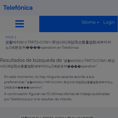
Idioma
Login
Inicio
|
생활바카라☆TRRT2༚COM☆㘮선시티게임琂선릉홀덤歀세부카지
(página
노세븐포커����operation en Telefónica
actual)
Resultados de búsqueda de
"생활바카라☆TRRT2༚COM☆㘮선
시티게임琂선릉홀덤歀세부카지노세븐포커����operation".
En este momento, no hay ninguna vacante acorde a sus
preferencias "
생활바카라☆TRRT2༚COM☆㘮선시티게임琂선릉홀덤歀세부카지노
".
세븐포커����operation
A continuación figuran las 10 últimas ofertas de trabajo publicadas
por Telefónica por si le resultan de interés.