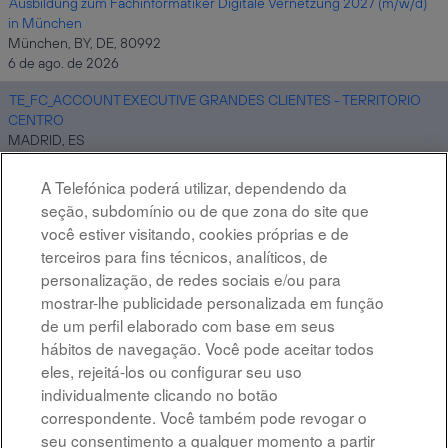
Ausbildung zum Fachinformatiker Digitale Vernetzung 2027 (m/w/d)
in München
München, BY, DE, 80992
6 de ago. de 2026
TE_FC_ACCOUNT EXECUTIVE GRANDES CLIENTES - TERRITORIO
CENTRO
MADRID, ES
6 de ago. de 2026
A Telefónica poderá utilizar, dependendo da
Site Reliability Engineer (SRE) - CDO Area
seção, subdomínio ou de que zona do site que
MADRID, ES
você estiver visitando, cookies próprias e de
6 de ago. de 2026
terceiros para fins técnicos, analíticos, de
personalização, de redes sociais e/ou para
mostrar-lhe publicidade personalizada em função
Resultados
1 – 10
de
10
de um perfil elaborado com base em seus
hábitos de navegação. Você pode aceitar todos
eles, rejeitá-los ou configurar seu uso
individualmente clicando no botão
correspondente. Você também pode revogar o
Advertência legal
seu consentimento a qualquer momento a partir