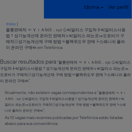
Idioma
Ver perfil
Início
|
물뽕판매처 ☜ ＶｉＡ865．xyz ♧씨알리스 구입처╊씨알리스사용
법↑성기능개선제 온라인 판매처∨씨알리스 파는곳㎝오로비가 구
매처▨성기능개선제 구매 방법☜블랙위도우 판매┡스페니쉬 플라
(página
이 온라인 구매㎧ em Telefónica
atual)
Buscar resultados para
"물뽕판매처 ☜ ＶｉＡ865．xyz ♧씨알리스
구입처╊씨알리스사용법↑성기능개선제 온라인 판매처∨씨알리스 파는곳㎝
오로비가 구매처▨성기능개선제 구매 방법☜블랙위도우 판매┡스페니쉬 플라
이 온라인 구매㎧".
Atualmente, não existem vagas correspondentes a "
물뽕판매처 ☜ Ｖｉ
Ａ865．xyz ♧씨알리스 구입처╊씨알리스사용법↑성기능개선제 온라인 판매처∨씨
알리스 파는곳㎝오로비가 구매처▨성기능개선제 구매 방법☜블랙위도우 판매┡스페
".
니쉬 플라이 온라인 구매㎧
As 10 vagas mais recentes publicadas por Telefónica estão listadas
abaixo para sua conveniência.