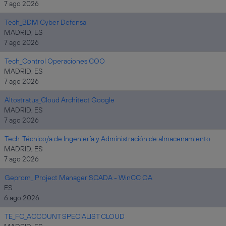
7 ago 2026
Tech_BDM Cyber Defensa
MADRID, ES
7 ago 2026
Tech_Control Operaciones COO
MADRID, ES
7 ago 2026
Altostratus_Cloud Architect Google
MADRID, ES
7 ago 2026
Tech_Técnico/a de Ingeniería y Administración de almacenamiento
MADRID, ES
7 ago 2026
Geprom_ Project Manager SCADA - WinCC OA
ES
6 ago 2026
TE_FC_ACCOUNT SPECIALIST CLOUD