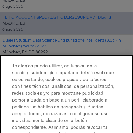
MADRID, ES
6 ago 2026
TE_FC_ACCOUNT SPECIALIST_CIBERSEGURIDAD -Madrid
MADRID, ES
6 ago 2026
Duales Studium Data Science und künstliche Intelligenz (B.Sc.) in
München (m/w/d) 2027
München, BY, DE, 80992
6 ago 2026
Telefónica puede utilizar, en función de la
sección, subdominio o apartado del sitio web que
estés visitando, cookies propias y de terceros
Resultados
1 – 10
de
10
con fines técnicos, analíticos, de personalización,
redes sociales y/o para mostrarte publicidad
personalizada en base a un perfil elaborado a
partir de tus hábitos de navegación. Puedes
aceptar todas, rechazarlas o configurar su uso
individualmente clicando en el botón
correspondiente. Asimismo, podrás revocar tu
Aviso legal