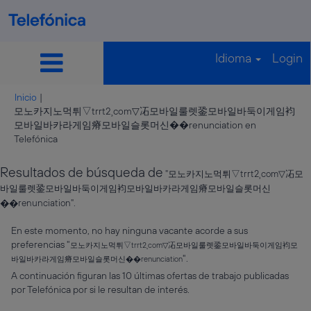
Idioma
Login
Inicio
|
모노카지노먹튀▽trrt2¸com▽㓈모바일룰렛銎모바일바둑이게임袀
모바일바카라게임瘠모바일슬롯머신��renunciation en
(página
Telefónica
actual)
Resultados de búsqueda de
"모노카지노먹튀▽trrt2¸com▽㓈모
바일룰렛銎모바일바둑이게임袀모바일바카라게임瘠모바일슬롯머신
��renunciation".
En este momento, no hay ninguna vacante acorde a sus
preferencias "
모노카지노먹튀▽trrt2¸com▽㓈모바일룰렛銎모바일바둑이게임袀모
".
바일바카라게임瘠모바일슬롯머신��renunciation
A continuación figuran las 10 últimas ofertas de trabajo publicadas
por Telefónica por si le resultan de interés.