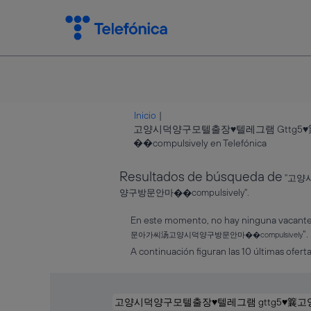
Inicio
|
고양시덕양구모텔출장♥텔레그램 Gtt
(página
��compulsively en Telefónica
actual)
Resultados de búsqueda de
"고양
양구방문안마��compulsively".
En este momento, no hay ninguna vacante 
".
문아가씨汤고양시덕양구방문안마��compulsively
A continuación figuran las 10 últimas oferta