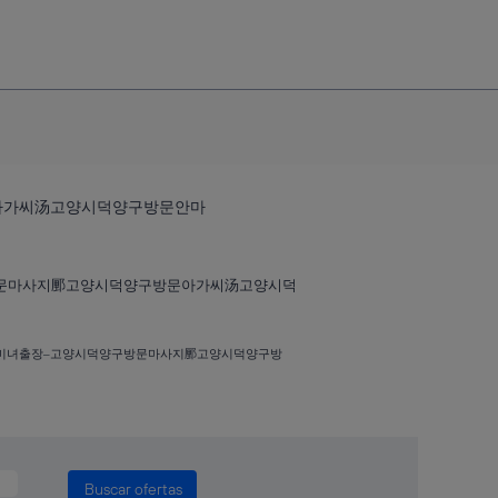
문아가씨汤고양시덕양구방문안마
구방문마사지䣑고양시덕양구방문아가씨汤고양시덕
양구미녀출장‒고양시덕양구방문마사지䣑고양시덕양구방