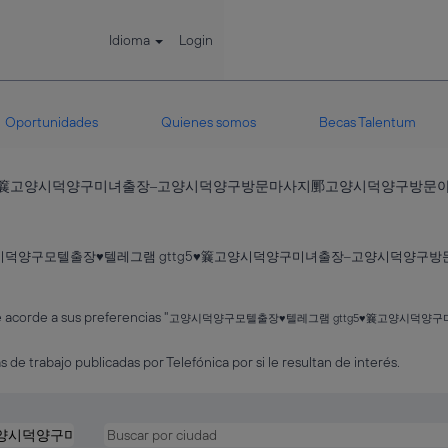
Idioma
Login
Oportunidades
Quienes somos
Becas Talentum
g5♥䉴고양시덕양구미녀출장‒고양시덕양구방문마사지䣑고양시덕양구방
시덕양구모텔출장♥텔레그램 gttg5♥䉴고양시덕양구미녀출장‒고양시덕양
acorde a sus preferencias "
고양시덕양구모텔출장♥텔레그램 gttg5♥䉴고양시덕
s de trabajo publicadas por Telefónica por si le resultan de interés.