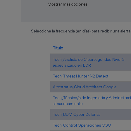
Mostrar más opciones
Seleccione la frecuencia (en días) para recibir una alerta
Título
Tech_Analista de Ciberseguridad Nivel 3
especializado en EDR
Tech_Threat Hunter N2 Detect
Altostratus_Cloud Architect Google
Tech_Técnico/a de Ingeniería y Administrac
almacenamiento
Tech_BDM Cyber Defensa
Tech_Control Operaciones COO