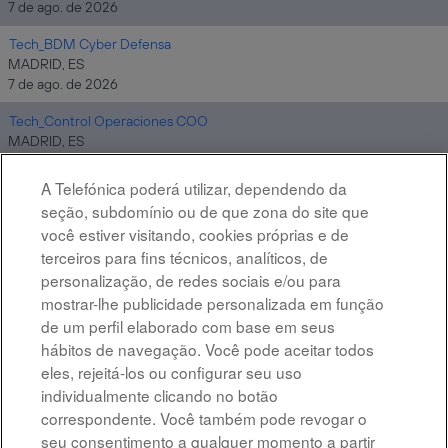
7 de ago. de 2026
Tech_BDM Cyber Defensa
MADRID, ES
7 de ago. de 2026
Tech_Control Operaciones COO
MADRID, ES
7 de ago. de 2026
A Telefónica poderá utilizar, dependendo da
Altostratus_Cloud Architect Google
seção, subdomínio ou de que zona do site que
MADRID, ES
você estiver visitando, cookies próprias e de
7 de ago. de 2026
terceiros para fins técnicos, analíticos, de
personalização, de redes sociais e/ou para
mostrar-lhe publicidade personalizada em função
Resultados
1 – 10
de
10
de um perfil elaborado com base em seus
hábitos de navegação. Você pode aceitar todos
eles, rejeitá-los ou configurar seu uso
individualmente clicando no botão
correspondente. Você também pode revogar o
Advertência legal
seu consentimento a qualquer momento a partir