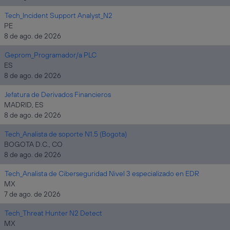
Tech_Incident Support Analyst_N2
PE
8 de ago. de 2026
Geprom_Programador/a PLC
ES
8 de ago. de 2026
Jefatura de Derivados Financieros
MADRID, ES
8 de ago. de 2026
Tech_Analista de soporte N1.5 (Bogota)
BOGOTA D.C., CO
8 de ago. de 2026
Tech_Analista de Ciberseguridad Nivel 3 especializado en EDR
MX
7 de ago. de 2026
Tech_Threat Hunter N2 Detect
MX