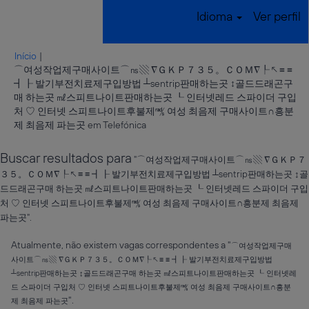
Idioma
Ver perfil
Início
|
⌒여성작업제구매사이트⌒㎱▧ ∇ＧＫＰ７３５。ＣＯＭ∇┞↖≡ ≡
┫┠ 발기부전치료제구입방법 ┴sentrip판매하는곳 ↕골드드래곤구
매 하는곳 ㎖스피트나이트판매하는곳 ┖ 인터넷레드 스파이더 구입
처 ♡ 인터넷 스피트나이트후불제㎮ 여성 최음제 구매사이트∩흥분
(página
제 최음제 파는곳 em Telefónica
atual)
Buscar resultados para
"⌒여성작업제구매사이트⌒㎱▧ ∇ＧＫＰ７
３５。ＣＯＭ∇┞↖≡ ≡ ┫┠ 발기부전치료제구입방법 ┴sentrip판매하는곳 ↕골
드드래곤구매 하는곳 ㎖스피트나이트판매하는곳 ┖ 인터넷레드 스파이더 구입
처 ♡ 인터넷 스피트나이트후불제㎮ 여성 최음제 구매사이트∩흥분제 최음제
파는곳".
Atualmente, não existem vagas correspondentes a "
⌒여성작업제구매
사이트⌒㎱▧ ∇ＧＫＰ７３５。ＣＯＭ∇┞↖≡ ≡ ┫┠ 발기부전치료제구입방법
┴sentrip판매하는곳 ↕골드드래곤구매 하는곳 ㎖스피트나이트판매하는곳 ┖ 인터넷레
드 스파이더 구입처 ♡ 인터넷 스피트나이트후불제㎮ 여성 최음제 구매사이트∩흥분
".
제 최음제 파는곳