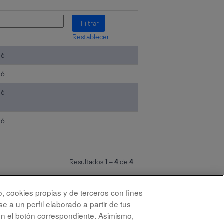
Restablecer
26
26
26
26
Resultados
1 – 4
de
4
o, cookies propias y de terceros con fines
S
S
S
e a un perfil elaborado a partir de tus
S
e
e
e
e
a
a
a
en el botón correspondiente. Asimismo,
a
b
b
b