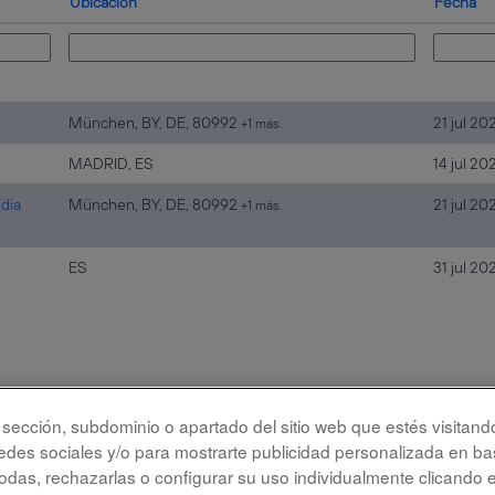
Ubicación
Fecha
München, BY, DE, 80992
21 jul 20
+1 más…
MADRID, ES
14 jul 20
edia
München, BY, DE, 80992
21 jul 20
+1 más…
ES
31 jul 20
la sección, subdominio o apartado del sitio web que estés visitand
bilidad
Protección de datos
redes sociales y/o para mostrarte publicidad personalizada en bas
das, rechazarlas o configurar su uso individualmente clicando 