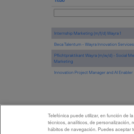
Título
Internship Marketing (m/f/d) Wayra 1
Beca Talentum - Wayra Innovation Services
Pflichtpraktikant Wayra (m/w/d) - Social M
Marketing
Innovation Project Manager and AI Enabler
Telefónica puede utilizar, en función de 
Aviso legal
Accesi
técnicos, analíticos, de personalización, 
hábitos de navegación. Puedes aceptar to