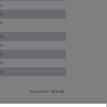
26
026
026
26
26
26
026
26
Resultados
1 – 15
de
22