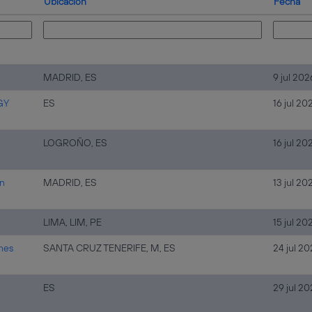
Ubicación
Fecha
MADRID, ES
9 jul 202
GY
ES
16 jul 20
-
LOGROÑO, ES
16 jul 20
en
MADRID, ES
13 jul 20
LIMA, LIM, PE
15 jul 20
ones
SANTA CRUZ TENERIFE, M, ES
24 jul 2
ES
29 jul 2