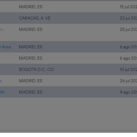
MADRID, ES
15 jul 20
CARACAS, A, VE
23 jul 2
n -
MADRID, ES
25 jul 2
O Area
MADRID, ES
6 ago 20
MADRID, ES
6 ago 20
BOGOTA D.C., CO
10 jul 20
o
MADRID, ES
26 jul 2
WAN
MADRID, ES
4 ago 20