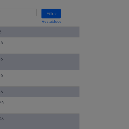
Restablecer
6
26
26
26
26
026
026