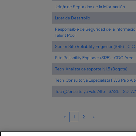
Jefe/a de Seguridad de la Información
Líder de Desarrollo
Responsable de Seguridad de la Informació
Talent Pool
Senior Site Reliability Engineer (SRE) - CD
Site Reliability Engineer (SRE) - CDO Area
Tech_Analista de soporte N1.5 (Bogota)
Tech_Consultor/a Especialista FWS Palo Alt
Tech_Consultor/a Palo Alto - SASE - SD-
«
1
2
»