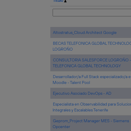
Título
Altostratus_Cloud Architect Google
BECAS TELEFONICA GLOBAL TECHNOLO
LOGROÑO
CONSULTORIA SALESFORCE LOGROÑO 
TELEFONICA GLOBAL TECHNOLOGY
Desarrollador/a Full Stack especializado/a 
Moodle - Talent Pool
Ejecutivo Asociado DevOps - AD
Especialista en Observabilidad para Soluci
Integrales y Escalables Tenerife
Geprom_Project Manager MES - Siemens
Opcenter