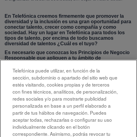
En Telefónica creemos firmemente que promover la
diversidad y la inclusión es una gran oportunidad para
conectar talento, crecer como compañía y como
sociedad. Hay un lugar en Telefónica para todos los
tipos de talento, por encima de todo buscamos
diversidad de talentos ¿Cuál es el tuyo?
Es necesario que conozcas los Principios de Negocio
Responsable que apliquen a tu ámbito de
responsabilidad. Buscamos profesionales confiables,
con integridad, que se comprometan con una gestión
Telefónica puede utilizar, en función de la
ética y transparente, promoviendo un desarrollo social
sección, subdominio o apartado del sitio web que
y ambiental más justo y sostenible.
estés visitando, cookies propias y de terceros
con fines técnicos, analíticos, de personalización,
Enviar candidatura ahora »
redes sociales y/o para mostrarte publicidad
personalizada en base a un perfil elaborado a
partir de tus hábitos de navegación. Puedes
aceptar todas, rechazarlas o configurar su uso
individualmente clicando en el botón
correspondiente. Asimismo, podrás revocar tu
Aviso legal