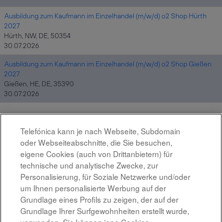
Ausbildung zum Kaufmann im Einzelhandel (m/w/d) o2 Shop Hürth
2027
Hürth, NW, DE, 50354
30.07.2026
Ausbildung zum Kaufmann im Einzelhandel (m/w/d) o2 Shop Gießen
2027
Gießen, HE, DE, 35390
30.07.2026
Telefónica kann je nach Webseite, Subdomain
Ergebnisse
1 – 15
von
26
«
1
2
»
oder Webseiteabschnitte, die Sie besuchen,
eigene Cookies (auch von Drittanbietern) für
technische und analytische Zwecke, zur
Wählen Sie aus, wie oft (in Tagen) Sie eine Benachrichtigung
Personalisierung, für Soziale Netzwerke und/oder
erhalten möchten:
um Ihnen personalisierte Werbung auf der
Grundlage eines Profils zu zeigen, der auf der
Benachrichtigung erstellen
Grundlage Ihrer Surfgewohnheiten erstellt wurde,