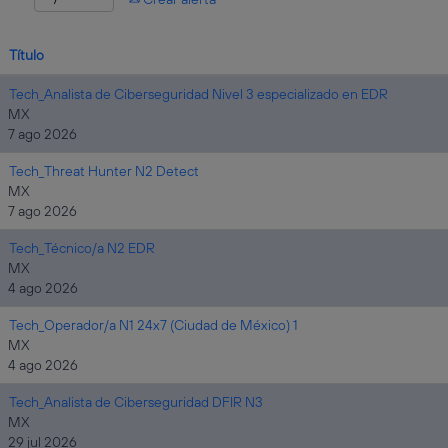
Título
Tech_Analista de Ciberseguridad Nivel 3 especializado en EDR
MX
7 ago 2026
Tech_Threat Hunter N2 Detect
MX
7 ago 2026
Tech_Técnico/a N2 EDR
MX
4 ago 2026
Tech_Operador/a N1 24x7 (Ciudad de México) 1
MX
4 ago 2026
Tech_Analista de Ciberseguridad DFIR N3
MX
29 jul 2026