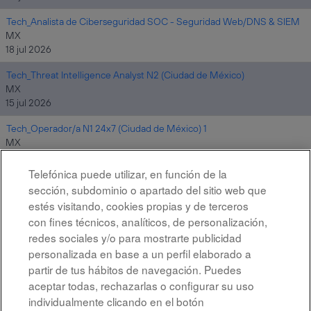
Tech_Analista de Ciberseguridad SOC - Seguridad Web/DNS & SIEM
MX
18 jul 2026
Tech_Threat Intelligence Analyst N2 (Ciudad de México)
MX
15 jul 2026
Tech_Operador/a N1 24x7 (Ciudad de México) 1
MX
31 jul 2026
Telefónica puede utilizar, en función de la
sección, subdominio o apartado del sitio web que
estés visitando, cookies propias y de terceros
Resultados
1 – 8
de
8
con fines técnicos, analíticos, de personalización,
redes sociales y/o para mostrarte publicidad
personalizada en base a un perfil elaborado a
partir de tus hábitos de navegación. Puedes
aceptar todas, rechazarlas o configurar su uso
individualmente clicando en el botón