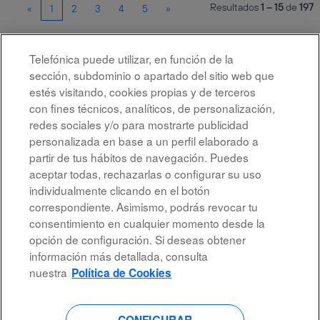
Resultados
1 – 15
de
197
«
1
2
3
4
5
»
Telefónica puede utilizar, en función de la
Seleccione la frecuencia (en días) para recibir una alerta:
sección, subdominio o apartado del sitio web que
Crear alerta
estés visitando, cookies propias y de terceros
con fines técnicos, analíticos, de personalización,
redes sociales y/o para mostrarte publicidad
personalizada en base a un perfil elaborado a
partir de tus hábitos de navegación. Puedes
aceptar todas, rechazarlas o configurar su uso
individualmente clicando en el botón
correspondiente. Asimismo, podrás revocar tu
Aviso legal
consentimiento en cualquier momento desde la
opción de configuración. Si deseas obtener
Accesibilidad
información más detallada, consulta
Protección de datos
nuestra
Política de Cookies