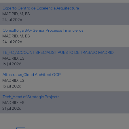
Experto Centro de Excelencia Arquitectura
MADRID, M, ES
24 jul 2026
Consultor/a SAP Senior Procesos Financieros
MADRID, M, ES
24 jul 2026
TE_FC_ACCOUNT SPECIALIST PUESTO DE TRABAJO MADRID
MADRID, ES
16 jul 2026
Altostratus_Cloud Architect GCP
MADRID, ES
15 jul 2026
Tech_Head of Strategic Projects
MADRID, ES
21 jul 2026