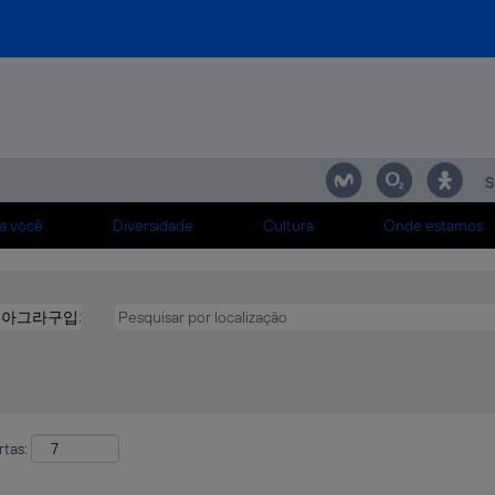
ｚ ∑비아그라구입처┥발기부전치료제 온라인 구입방법└파워드 복용법┾레
(página
오로비가 판매사이트┿ em Telefónica
atual)
매처 ∋ ＣｉＡ８３１．Ｘｙｚ ∑비아그라구입처┥발기부전치료제 온라인 구입
트나이트 판매처‰오로비가 판매사이트┿".
dentes a "
씨알리스 판매처 ∋ ＣｉＡ８３１．Ｘｙｚ ∑비아그라구입처┥발기부전치료제 
".
피트나이트 판매처‰오로비가 판매사이트┿
a você
Diversidade
Cultura
Onde estamos
elefónica estão listadas abaixo para sua conveniência.
rtas: