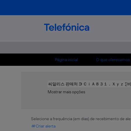
Início
|
씨알리스 판매처 ∋ ＣｉＡ８３１．Ｘｙ
이트㎗시알리스 구매처┢스피트나이트 판매처‰
Buscar resultados para
"씨알리스 판
성정력제 판매 사이트㎗시알리스 구매처┢스피
Atualmente, não existem vagas correspon
곳㎛남성정력제 판매 사이트㎗시알리스 구매처┢스
Página inicial
O que oferecemos 
As 10 vagas mais recentes publicadas por T
Mostrar mais opções
Selecione a frequência (em dias) de recebimento de ale
Criar alerta