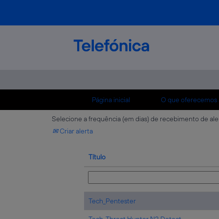
(página
Início
|
Pentester em Telefónica
atual)
Buscar resultados para
"pentester".
Mostrar mais opções
Página inicial
O que oferecemos 
Selecione a frequência (em dias) de recebimento de ale
Criar alerta
Título
Tech_Pentester