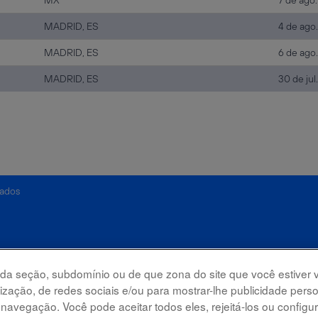
MX
7 de ago
MADRID, ES
4 de ago
MADRID, ES
6 de ago
MADRID, ES
30 de jul
dados
 da seção, subdomínio ou de que zona do site que você estiver vi
alização, de redes sociais e/ou para mostrar-lhe publicidade per
vegação. Você pode aceitar todos eles, rejeitá-los ou configur