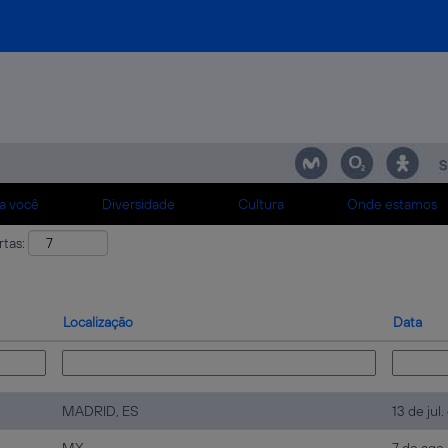
a você
Diversidade
Cultura
Onde estamos
rtas:
Localização
Data
MADRID, ES
13 de jul