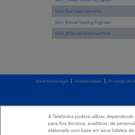
Tech_Threat Hunter N2 Detect
Tech_Red Team Operator
Tech_Ethical Hacking Engineer
Tech_25 Becas Telefónica Tech
Advertência legal
Acessibilidade
Proteção de 
A Telefónica poderá utilizar, dependendo
para fins técnicos, analíticos, de person
elaborado com base em seus hábitos de na