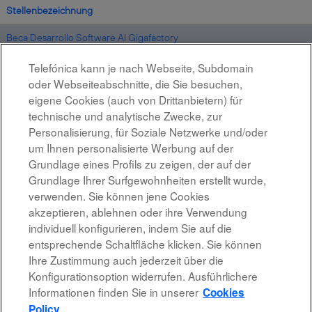
Stellenbezeichnung
Beca Desarrollo Software AI Gigafactory
ES
30.07.2026
Telefónica kann je nach Webseite, Subdomain
oder Webseiteabschnitte, die Sie besuchen,
Beca Desarrollo Software AI Gigafactory
eigene Cookies (auch von Drittanbietern) für
ES
technische und analytische Zwecke, zur
24.07.2026
Personalisierung, für Soziale Netzwerke und/oder
um Ihnen personalisierte Werbung auf der
Grundlage eines Profils zu zeigen, der auf der
Ergebnisse
1 – 2
von
2
Grundlage Ihrer Surfgewohnheiten erstellt wurde,
verwenden. Sie können jene Cookies
akzeptieren, ablehnen oder ihre Verwendung
individuell konfigurieren, indem Sie auf die
entsprechende Schaltfläche klicken. Sie können
Rechtshinweis
Ihre Zustimmung auch jederzeit über die
Konfigurationsoption widerrufen. Ausführlichere
Barrierefreiheit
Informationen finden Sie in unserer
Cookies
Datenschutzrichtlinien
Policy