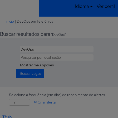
Idioma
Ver perfil
(página
Início
|
DevOps em Telefónica
atual)
Buscar resultados para
"DevOps".
Mostrar mais opções
Selecione a frequência (em dias) de recebimento de alertas:
Criar alerta
Título