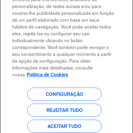
Selecione a frequência (em dias) de recebimento de alertas:
personalização, de redes sociais e/ou para
mostrar-lhe publicidade personalizada em função
Criar alerta
de um perfil elaborado com base em seus
hábitos de navegação. Você pode aceitar todos
eles, rejeitá-los ou configurar seu uso
individualmente clicando no botão
correspondente. Você também pode revogar o
Advertência legal
seu consentimento a qualquer momento a partir
da opção de configuração. Para obter
Acessibilidade
informações mais detalhadas, consulte
Proteção de dados
nossa
Política de Cookies
CONFIGURAÇÃO
A
A
A
A
b
b
b
b
r
r
r
r
e
e
e
REJEITAR TUDO
e
e
e
e
e
m
m
m
m
u
u
u
u
m
m
m
ACEITAR TUDO
m
a
a
a
a