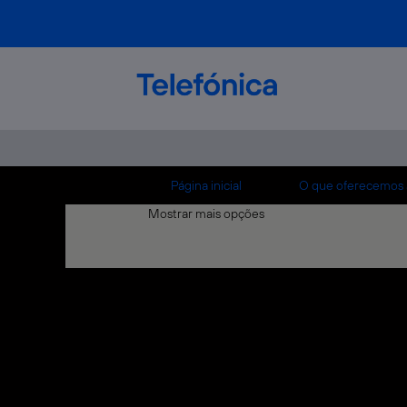
Início
Buscar resultados para
"".
Atualmente, não existem vagas correspon
As 0 vagas mais recentes publicadas por Te
Página inicial
O que oferecemos 
Mostrar mais opções