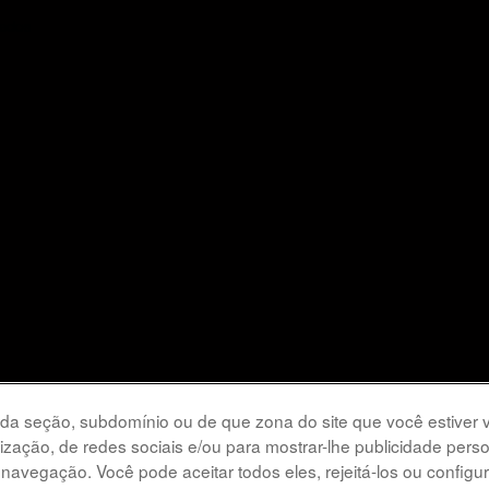
dados
 da seção, subdomínio ou de que zona do site que você estiver vi
alização, de redes sociais e/ou para mostrar-lhe publicidade per
vegação. Você pode aceitar todos eles, rejeitá-los ou configur