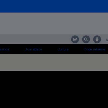
dentes a "
".
lefónica estão listadas abaixo para sua conveniência.
a você
Diversidade
Cultura
Onde estamos