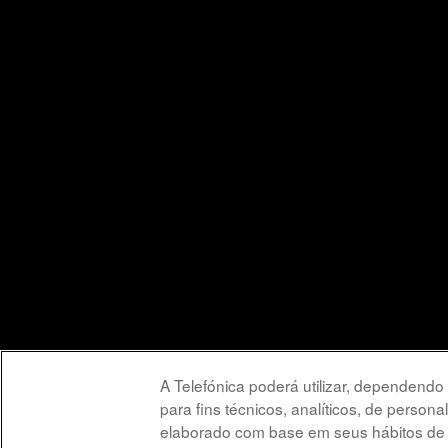
Advertência legal
Acessibilidade
Proteção de 
A Telefónica poderá utilizar, dependendo
para fins técnicos, analíticos, de person
elaborado com base em seus hábitos de na