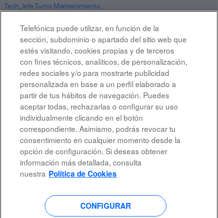
Tech_Jefe Turno Mantenimiento
SANTIAGO, CL
13 jul 2026
Telefónica puede utilizar, en función de la
sección, subdominio o apartado del sitio web que
estés visitando, cookies propias y de terceros
con fines técnicos, analíticos, de personalización,
Resultados
1 – 1
de
1
redes sociales y/o para mostrarte publicidad
personalizada en base a un perfil elaborado a
partir de tus hábitos de navegación. Puedes
aceptar todas, rechazarlas o configurar su uso
individualmente clicando en el botón
correspondiente. Asimismo, podrás revocar tu
Aviso legal
consentimiento en cualquier momento desde la
opción de configuración. Si deseas obtener
Accesibilidad
información más detallada, consulta
Protección de datos
nuestra
Política de Cookies
CONFIGURAR
S
S
S
S
e
e
e