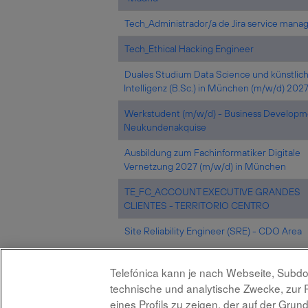
Tech_Administrador/a de Jira service man
Tech_Ethical Hacking Engineer
Duales Studium Data Science und künstlic
Intelligenz (B.Sc.) in München (m/w/d) 202
Werkstudent (m/w/d) - Business Developm
Neukundenakquise
Ausbildung zum Fachinformatiker Digitale
Vernetzung 2027 (m/w/d) in München
TE_FC_ACCOUNT EXECUTIVE GRANDES
CLIENTES - TERRITORIO CENTRO
Site Reliability Engineer (SRE) - CDO Area
Telefónica kann je nach Webseite, Subdo
technische und analytische Zwecke, zur 
eines Profils zu zeigen, der auf der Gru