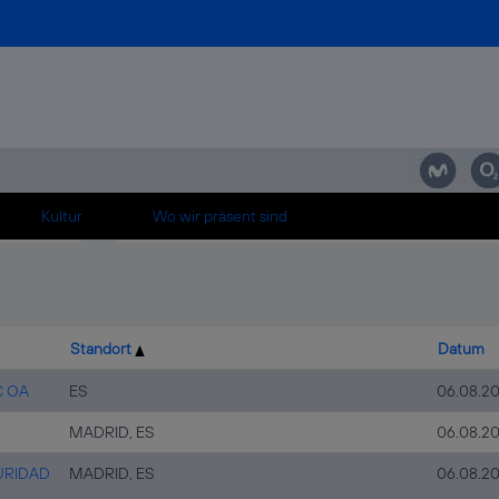
ngbos]+내구재온라인홍보+내구재인터넷광고➹내구재인터넷홍보㉭강원동해내구재+
고[텔레+hongbos]+내구재온라인홍보+내구재인터넷광고➹내구재인터넷홍보㉭
unden.
hten Stellen sind nachfolgend aufgeführt.
Kultur
Wo wir präsent sind
Standort
Datum
C OA
ES
06.08.2
MADRID, ES
06.08.2
URIDAD
MADRID, ES
06.08.2