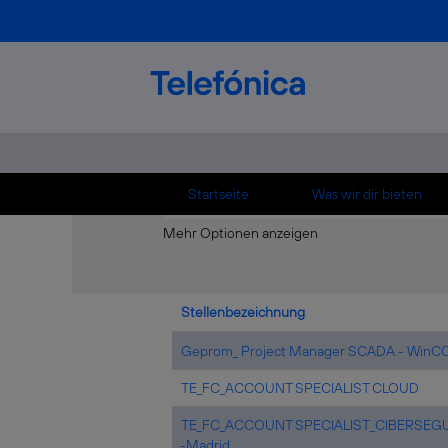
Startseite
|
N+내구재온라인광고[텔레+ho
Suchergebnisse für
"n+내구재온라인광
Ihre Suche ist ungültig. Keine Stellen gef
Die 10 letzten von Telefónica veröffentlic
Startseite
Was wir dir bieten
Mehr Optionen anzeigen
Stellenbezeichnung
Geprom_ Project Manager SCADA - WinC
TE_FC_ACCOUNT SPECIALIST CLOUD
TE_FC_ACCOUNT SPECIALIST_CIBERSEG
-Madrid