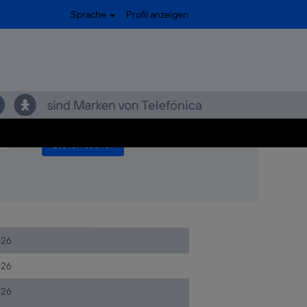
(aktuelle
POx bei Telefónica
Sprache
Profil anzeigen
Seite)
강원동해내구재+POx".
026
026
026