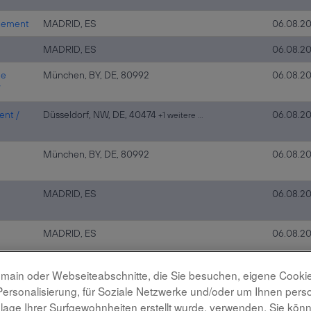
agement
MADRID, ES
06.08.2
MADRID, ES
06.08.2
he
München, BY, DE, 80992
06.08.2
7
ent /
Düsseldorf, NW, DE, 40474
06.08.2
+1 weitere …
München, BY, DE, 80992
06.08.2
MADRID, ES
06.08.2
MADRID, ES
06.08.2
main oder Webseiteabschnitte, die Sie besuchen, eigene Cookies 
Personalisierung, für Soziale Netzwerke und/oder um Ihnen pers
ndlage Ihrer Surfgewohnheiten erstellt wurde, verwenden. Sie kö