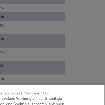
026
026
026
026
026
026
026
(auch von Drittanbietern) für
onalisierte Werbung auf der Grundlage
Ergebnisse
1 – 10
von
10
nnen jene Cookies akzeptieren, ablehnen