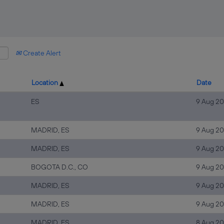
Create Alert
Location
Date
ES
9 Aug 2
MADRID, ES
9 Aug 2
MADRID, ES
9 Aug 2
BOGOTA D.C., CO
9 Aug 2
MADRID, ES
9 Aug 2
MADRID, ES
9 Aug 2
MADRID, ES
8 Aug 2