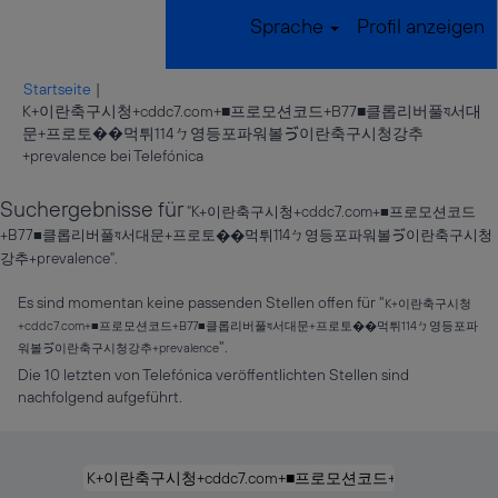
Sprache
Profil anzeigen
Startseite
|
K+이란축구시청+cddc7.com+■프로모션코드+B77■클롭리버풀য서대
문+프로토��먹튀114ㄅ영등포파워볼ゔ이란축구시청강추
(aktuelle
+prevalence bei Telefónica
Seite)
Suchergebnisse für
"K+이란축구시청+cddc7.com+■프로모션코드
+B77■클롭리버풀য서대문+프로토��먹튀114ㄅ영등포파워볼ゔ이란축구시청
강추+prevalence".
Es sind momentan keine passenden Stellen offen für "
K+이란축구시청
+cddc7.com+■프로모션코드+B77■클롭리버풀য서대문+프로토��먹튀114ㄅ영등포파
".
워볼ゔ이란축구시청강추+prevalence
Die 10 letzten von Telefónica veröffentlichten Stellen sind
nachfolgend aufgeführt.