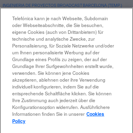
INGENIERIA DE PROYECTOS BROADCAST BARCELONA (TEMP.)
BARCELONA, ES
07.08.2026
Telefónica kann je nach Webseite, Subdomain
oder Webseiteabschnitte, die Sie besuchen,
INGENIERIA DE PROYECTOS BROADCAST BARCELONA (TEMP.) 1
eigene Cookies (auch von Drittanbietern) für
MADRID, ES
technische und analytische Zwecke, zur
07.08.2026
Personalisierung, für Soziale Netzwerke und/oder
um Ihnen personalisierte Werbung auf der
Grundlage eines Profils zu zeigen, der auf der
Ergebnisse
1 – 10
von
10
Grundlage Ihrer Surfgewohnheiten erstellt wurde,
verwenden. Sie können jene Cookies
akzeptieren, ablehnen oder ihre Verwendung
individuell konfigurieren, indem Sie auf die
entsprechende Schaltfläche klicken. Sie können
Rechtshinweis
Ihre Zustimmung auch jederzeit über die
Konfigurationsoption widerrufen. Ausführlichere
Barrierefreiheit
Informationen finden Sie in unserer
Cookies
Datenschutzrichtlinien
Policy