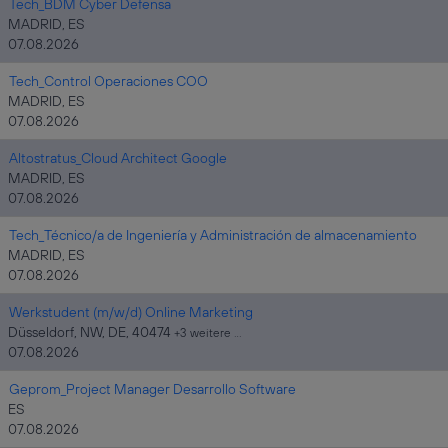
Tech_BDM Cyber Defensa
MADRID, ES
07.08.2026
Tech_Control Operaciones COO
MADRID, ES
07.08.2026
Altostratus_Cloud Architect Google
MADRID, ES
07.08.2026
Tech_Técnico/a de Ingeniería y Administración de almacenamiento
MADRID, ES
07.08.2026
Werkstudent (m/w/d) Online Marketing
Düsseldorf, NW, DE, 40474
+3 weitere …
07.08.2026
Geprom_Project Manager Desarrollo Software
ES
07.08.2026