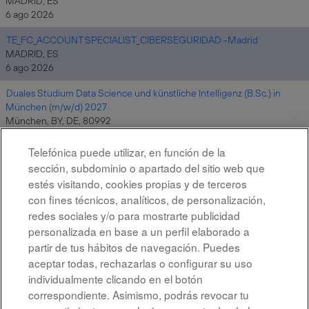
MADRID, ES
6 ago 2026
TE_FC_ACCOUNT SPECIALIST_CIBERSEGURIDAD -Madrid
MADRID, ES
6 ago 2026
Duales Studium Data Science und künstliche Intelligenz (B.Sc.) in
München (m/w/d) 2027
München, BY, DE, 80992
6 ago 2026
Telefónica puede utilizar, en función de la
sección, subdominio o apartado del sitio web que
estés visitando, cookies propias y de terceros
Resultados
1 – 10
de
10
con fines técnicos, analíticos, de personalización,
redes sociales y/o para mostrarte publicidad
personalizada en base a un perfil elaborado a
partir de tus hábitos de navegación. Puedes
aceptar todas, rechazarlas o configurar su uso
individualmente clicando en el botón
correspondiente. Asimismo, podrás revocar tu
Aviso legal