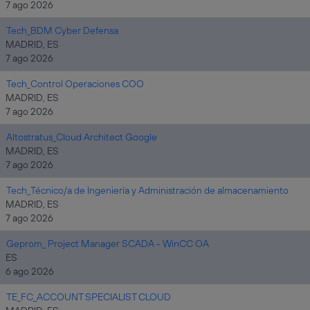
7 ago 2026
Tech_BDM Cyber Defensa
MADRID, ES
7 ago 2026
Tech_Control Operaciones COO
MADRID, ES
7 ago 2026
Altostratus_Cloud Architect Google
MADRID, ES
7 ago 2026
Tech_Técnico/a de Ingeniería y Administración de almacenamiento
MADRID, ES
7 ago 2026
Geprom_ Project Manager SCADA - WinCC OA
ES
6 ago 2026
TE_FC_ACCOUNT SPECIALIST CLOUD