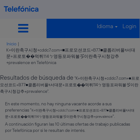
Idioma
Login
Inicio
|
K+이란축구시청+cddc7.com+■프로모션코드+B77■클롭리버풀য서대
문+프로토��먹튀114ㄅ영등포파워볼ゔ이란축구시청강추
(página
+prevalence en Telefónica
actual)
Resultados de búsqueda de
"K+이란축구시청+cddc7.com+■프로
모션코드+B77■클롭리버풀য서대문+프로토��먹튀114ㄅ영등포파워볼ゔ이란
축구시청강추+prevalence".
En este momento, no hay ninguna vacante acorde a sus
preferencias "
K+이란축구시청+cddc7.com+■프로모션코드+B77■클롭리버풀য서대
".
문+프로토��먹튀114ㄅ영등포파워볼ゔ이란축구시청강추+prevalence
A continuación figuran las 10 últimas ofertas de trabajo publicadas
por Telefónica por si le resultan de interés.