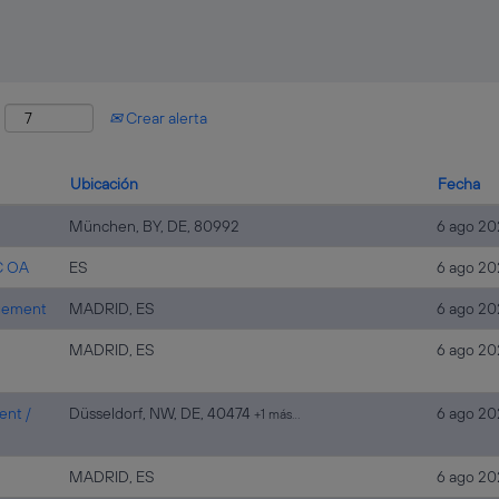
:
Crear alerta
Ubicación
Fecha
München, BY, DE, 80992
6 ago 20
C OA
ES
6 ago 20
agement
MADRID, ES
6 ago 20
MADRID, ES
6 ago 20
ent /
Düsseldorf, NW, DE, 40474
6 ago 20
+1 más…
MADRID, ES
6 ago 20