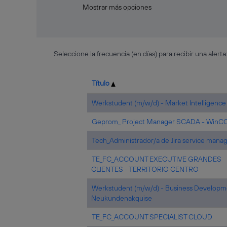
Mostrar más opciones
Seleccione la frecuencia (en días) para recibir una alerta
Título
Werkstudent (m/w/d) - Market Intelligence
Geprom_ Project Manager SCADA - WinC
Tech_Administrador/a de Jira service man
TE_FC_ACCOUNT EXECUTIVE GRANDES
CLIENTES - TERRITORIO CENTRO
Werkstudent (m/w/d) - Business Developm
Neukundenakquise
TE_FC_ACCOUNT SPECIALIST CLOUD