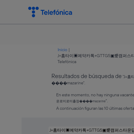
Inicio
|
J+홈타이▣예약카톡+GTTG5▣蹙캠퍼
(página
Telefónica
actual)
Resultados de búsqueda de
"J+
����mazarine".
En este momento, no hay ninguna vacante 
".
운로미로미출장����mazarine
A continuación figuran las 10 últimas oferta