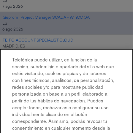
ES
7 ago 2026
Geprom_ Project Manager SCADA - WinCC OA
ES
6 ago 2026
TE_FC_ACCOUNT SPECIALIST CLOUD
MADRID, ES
6 ago 2026
Telefónica puede utilizar, en función de la
sección, subdominio o apartado del sitio web que
estés visitando, cookies propias y de terceros
Resultados
1 – 10
de
10
con fines técnicos, analíticos, de personalización,
redes sociales y/o para mostrarte publicidad
personalizada en base a un perfil elaborado a
partir de tus hábitos de navegación. Puedes
aceptar todas, rechazarlas o configurar su uso
individualmente clicando en el botón
correspondiente. Asimismo, podrás revocar tu
Aviso legal
consentimiento en cualquier momento desde la