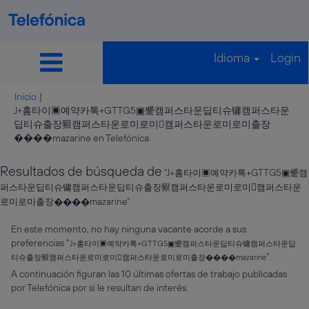
Idioma
Login
Inicio
|
J+홈타이▣예약카톡+GTTG5▣蹙캠퍼스타운딥티슈镛캠퍼스타운
딥티슈출장豤캠퍼스타운로미로미캠퍼스타운로미로미출장
(página
����mazarine en Telefónica
actual)
Resultados de búsqueda de
"J+홈타이▣예약카톡+GTTG5▣蹙캠
퍼스타운딥티슈镛캠퍼스타운딥티슈출장豤캠퍼스타운로미로미캠퍼스타운
로미로미출장����mazarine".
En este momento, no hay ninguna vacante acorde a sus
preferencias "
J+홈타이▣예약카톡+GTTG5▣蹙캠퍼스타운딥티슈镛캠퍼스타운딥
".
티슈출장豤캠퍼스타운로미로미캠퍼스타운로미로미출장����mazarine
A continuación figuran las 10 últimas ofertas de trabajo publicadas
por Telefónica por si le resultan de interés.