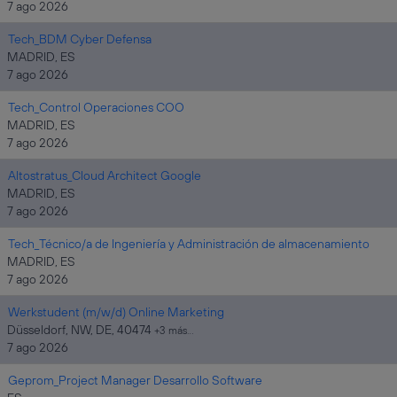
7 ago 2026
Tech_BDM Cyber Defensa
MADRID, ES
7 ago 2026
Tech_Control Operaciones COO
MADRID, ES
7 ago 2026
Altostratus_Cloud Architect Google
MADRID, ES
7 ago 2026
Tech_Técnico/a de Ingeniería y Administración de almacenamiento
MADRID, ES
7 ago 2026
Werkstudent (m/w/d) Online Marketing
Düsseldorf, NW, DE, 40474
+3 más…
7 ago 2026
Geprom_Project Manager Desarrollo Software