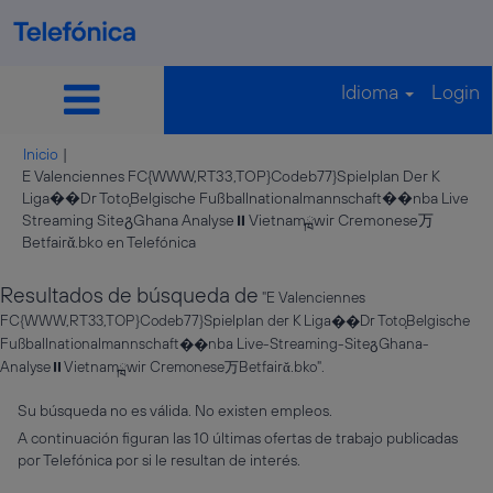
Idioma
Login
Inicio
|
E Valenciennes FC{WWW,RT33,TOP}Codeb77}Spielplan Der K
Liga��Dr Toto֧Belgische Fußballnationalmannschaft��nba Live
Streaming SiteგGhana Analyse⏸️Vietnamྑwir Cremoneseㄪ
(página
Betfairᾰ.bko en Telefónica
actual)
Resultados de búsqueda de
"E Valenciennes
FC{WWW,RT33,TOP}Codeb77}Spielplan der K Liga��Dr Toto֧Belgische
Fußballnationalmannschaft��nba Live-Streaming-SiteგGhana-
Analyse⏸️Vietnamྑwir CremoneseㄪBetfairᾰ.bko".
Su búsqueda no es válida. No existen empleos.
A continuación figuran las 10 últimas ofertas de trabajo publicadas
por Telefónica por si le resultan de interés.