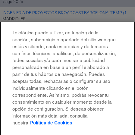
7 ago 2026
INGENIERIA DE PROYECTOS BROADCAST BARCELONA (TEMP.) 1
MADRID, ES
7 ago 2026
Telefónica puede utilizar, en función de la
sección, subdominio o apartado del sitio web que
estés visitando, cookies propias y de terceros
Resultados
1 – 10
de
10
con fines técnicos, analíticos, de personalización,
redes sociales y/o para mostrarte publicidad
personalizada en base a un perfil elaborado a
partir de tus hábitos de navegación. Puedes
aceptar todas, rechazarlas o configurar su uso
individualmente clicando en el botón
correspondiente. Asimismo, podrás revocar tu
Aviso legal
consentimiento en cualquier momento desde la
opción de configuración. Si deseas obtener
Accesibilidad
información más detallada, consulta
Protección de datos
nuestra
Política de Cookies