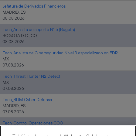
Jefatura de Derivados Financieros
MADRID, ES
08.08.2026
Tech_Analista de soporte N1.5 (Bogota)
BOGOTA D.C., CO
08.08.2026
Tech_Analista de Ciberseguridad Nivel 3 especializado en EDR
MX
07.08.2026
Tech_Threat Hunter N2 Detect
MX
07.08.2026
Tech_BDM Cyber Defensa
MADRID, ES
07.08.2026
Tech_Control Operaciones COO
MADRID, ES
07.08.2026