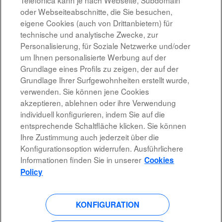
Telefónica kann je nach Webseite, Subdomain
oder Webseiteabschnitte, die Sie besuchen,
Altostratus_Cloud Architect Google
eigene Cookies (auch von Drittanbietern) für
MADRID, ES
technische und analytische Zwecke, zur
07.08.2026
Personalisierung, für Soziale Netzwerke und/oder
um Ihnen personalisierte Werbung auf der
Grundlage eines Profils zu zeigen, der auf der
Ergebnisse
1 – 10
von
10
Grundlage Ihrer Surfgewohnheiten erstellt wurde,
verwenden. Sie können jene Cookies
akzeptieren, ablehnen oder ihre Verwendung
individuell konfigurieren, indem Sie auf die
entsprechende Schaltfläche klicken. Sie können
Rechtshinweis
Ihre Zustimmung auch jederzeit über die
Konfigurationsoption widerrufen. Ausführlichere
Barrierefreiheit
Informationen finden Sie in unserer
Cookies
Datenschutzrichtlinien
Policy
KONFIGURATION
W
W
W
W
i
i
i
i