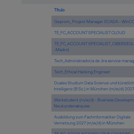
Título
Geprom_ Project Manager SCADA - WinC
TE_FC_ACCOUNT SPECIALIST CLOUD
TE_FC_ACCOUNT SPECIALIST_CIBERSEG
-Madrid
Tech_Administrador/a de Jira service man
Tech_Ethical Hacking Engineer
Duales Studium Data Science und künstlic
Intelligenz (B.Sc.) in München (m/w/d) 202
Werkstudent (m/w/d) - Business Developm
Neukundenakquise
Ausbildung zum Fachinformatiker Digitale
Vernetzung 2027 (m/w/d) in München