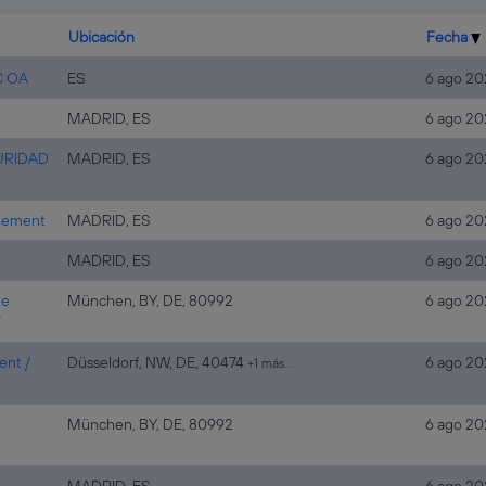
Ubicación
Fecha
C OA
ES
6 ago 20
MADRID, ES
6 ago 20
URIDAD
MADRID, ES
6 ago 20
agement
MADRID, ES
6 ago 20
MADRID, ES
6 ago 20
he
München, BY, DE, 80992
6 ago 20
7
ent /
Düsseldorf, NW, DE, 40474
6 ago 20
+1 más…
München, BY, DE, 80992
6 ago 20