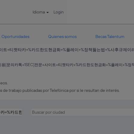
Idioma
Login
Oportunidades
Quienes somos
Becas Talentum
사이트+티켓타카+%카드한도현금화+%플레이+%정책뚫는법+%사후규제이라네요.
이용[문의카톡+1SEC]전문+사이트+티켓타카+%카드한도현금화+%플레이+%
leos.
s de trabajo publicadas por Telefónica por si le resultan de interés.