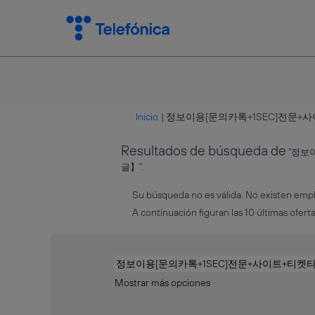
Inicio
|
정보이용[문의카톡+1SEC]전문+
Resultados de búsqueda de
"정보
글】".
Su búsqueda no es válida. No existen emp
A continuación figuran las 10 últimas oferta
Mostrar más opciones