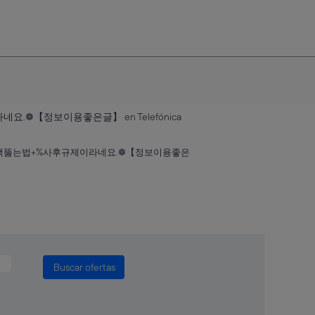
(página
❁【정보이용좋은글】 en Telefónica
actual)
정책뚫는법+%사후규제이라네요.❁【정보이용좋은