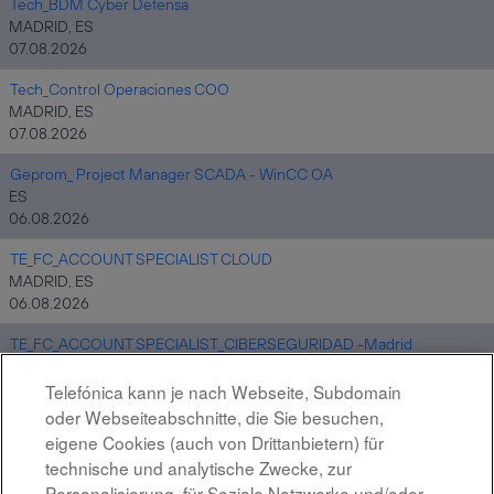
Tech_BDM Cyber Defensa
MADRID, ES
07.08.2026
Tech_Control Operaciones COO
MADRID, ES
07.08.2026
Geprom_ Project Manager SCADA - WinCC OA
ES
06.08.2026
TE_FC_ACCOUNT SPECIALIST CLOUD
MADRID, ES
06.08.2026
TE_FC_ACCOUNT SPECIALIST_CIBERSEGURIDAD -Madrid
MADRID, ES
06.08.2026
Telefónica kann je nach Webseite, Subdomain
oder Webseiteabschnitte, die Sie besuchen,
Tech_Administrador/a de Jira service management
eigene Cookies (auch von Drittanbietern) für
MADRID, ES
technische und analytische Zwecke, zur
06.08.2026
Personalisierung, für Soziale Netzwerke und/oder