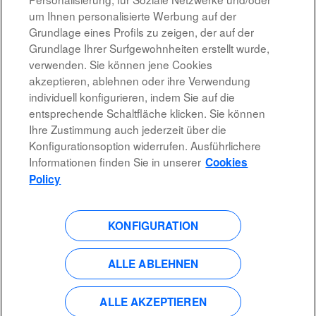
um Ihnen personalisierte Werbung auf der
Grundlage eines Profils zu zeigen, der auf der
Ergebnisse
1 – 10
von
10
Grundlage Ihrer Surfgewohnheiten erstellt wurde,
verwenden. Sie können jene Cookies
akzeptieren, ablehnen oder ihre Verwendung
individuell konfigurieren, indem Sie auf die
entsprechende Schaltfläche klicken. Sie können
Rechtshinweis
Ihre Zustimmung auch jederzeit über die
Konfigurationsoption widerrufen. Ausführlichere
Barrierefreiheit
Informationen finden Sie in unserer
Cookies
Datenschutzrichtlinien
Policy
KONFIGURATION
W
W
W
W
i
i
i
i
r
r
r
r
d
d
d
ALLE ABLEHNEN
d
a
a
a
a
u
u
u
u
f
f
f
f
e
e
e
ALLE AKZEPTIEREN
e
i
i
i
i