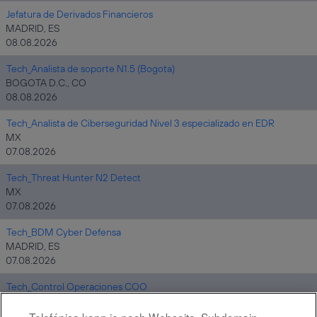
Jefatura de Derivados Financieros
MADRID, ES
08.08.2026
Tech_Analista de soporte N1.5 (Bogota)
BOGOTA D.C., CO
08.08.2026
Tech_Analista de Ciberseguridad Nivel 3 especializado en EDR
MX
07.08.2026
Tech_Threat Hunter N2 Detect
MX
07.08.2026
Tech_BDM Cyber Defensa
MADRID, ES
07.08.2026
Tech_Control Operaciones COO
MADRID, ES
07.08.2026