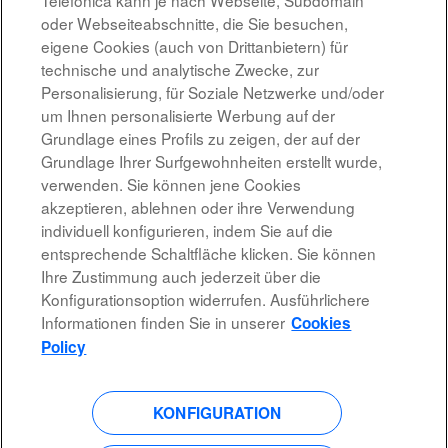
Telefónica kann je nach Webseite, Subdomain
oder Webseiteabschnitte, die Sie besuchen,
Altostratus_Cloud Architect Google
eigene Cookies (auch von Drittanbietern) für
MADRID, ES
technische und analytische Zwecke, zur
07.08.2026
Personalisierung, für Soziale Netzwerke und/oder
um Ihnen personalisierte Werbung auf der
Grundlage eines Profils zu zeigen, der auf der
Ergebnisse
1 – 10
von
10
Grundlage Ihrer Surfgewohnheiten erstellt wurde,
verwenden. Sie können jene Cookies
akzeptieren, ablehnen oder ihre Verwendung
individuell konfigurieren, indem Sie auf die
entsprechende Schaltfläche klicken. Sie können
Rechtshinweis
Ihre Zustimmung auch jederzeit über die
Konfigurationsoption widerrufen. Ausführlichere
Barrierefreiheit
Informationen finden Sie in unserer
Cookies
Datenschutzrichtlinien
Policy
KONFIGURATION
W
W
W
W
i
i
i
i