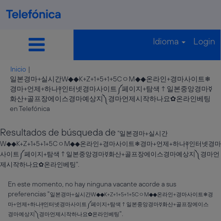
Idioma
Login
Inicio
|
일본경마+실시간W◆◆K+Z+1+5+1+5CㅇM◆◆온라인+경마사이트❄
경마+언제+하나༈인터넷경마사이트༼페이지+탐색↑일본중앙경마☿
화산+골프장에이스경마예상지༽경마언제시작하나요✿온라인베팅
(página
en Telefónica
actual)
Resultados de búsqueda de
"일본경마+실시간
W◆◆K+Z+1+5+1+5CㅇM◆◆온라인+경마사이트❄경마+언제+하나༈인터넷경마
사이트༼페이지+탐색↑일본중앙경마☿화산+골프장에이스경마예상지༽경마언
제시작하나요✿온라인베팅".
En este momento, no hay ninguna vacante acorde a sus
preferencias "
일본경마+실시간W◆◆K+Z+1+5+1+5CㅇM◆◆온라인+경마사이트❄경
마+언제+하나༈인터넷경마사이트༼페이지+탐색↑일본중앙경마☿화산+골프장에이스
".
경마예상지༽경마언제시작하나요✿온라인베팅