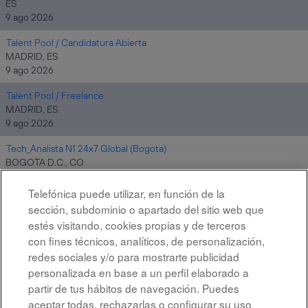
ES
9 ago 2026
Talent Pool / Candidatura Abierta
MADRID, ES
9 ago 2026
Talent Pool / Freelance
MADRID, ES
9 ago 2026
Tech_Analista N1 24x7 Global (Bogota)
BOGOTA D.C., CO
9 ago 2026
Telefónica puede utilizar, en función de la
sección, subdominio o apartado del sitio web que
estés visitando, cookies propias y de terceros
Resultados
1 – 10
de
10
con fines técnicos, analíticos, de personalización,
redes sociales y/o para mostrarte publicidad
personalizada en base a un perfil elaborado a
partir de tus hábitos de navegación. Puedes
aceptar todas, rechazarlas o configurar su uso