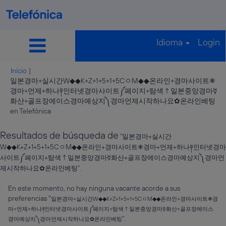
Idioma
Login
Inicio
|
일본경마+실시간W◆◆K+Z+1+5+1+5CㅇM◆◆온라인+경마사이트❄
경마+언제+하나༈인터넷경마사이트༼페이지+탐색↑일본중앙경마☿
화산+골프장에이스경마예상지༽경마언제시작하나요✿온라인베팅
(página
en Telefónica
actual)
Resultados de búsqueda de
"일본경마+실시간
W◆◆K+Z+1+5+1+5CㅇM◆◆온라인+경마사이트❄경마+언제+하나༈인터넷경마
사이트༼페이지+탐색↑일본중앙경마☿화산+골프장에이스경마예상지༽경마언
제시작하나요✿온라인베팅".
En este momento, no hay ninguna vacante acorde a sus
preferencias "
일본경마+실시간W◆◆K+Z+1+5+1+5CㅇM◆◆온라인+경마사이트❄경
마+언제+하나༈인터넷경마사이트༼페이지+탐색↑일본중앙경마☿화산+골프장에이스
".
경마예상지༽경마언제시작하나요✿온라인베팅