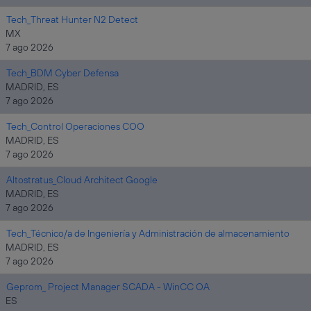
Tech_Threat Hunter N2 Detect
MX
7 ago 2026
Tech_BDM Cyber Defensa
MADRID, ES
7 ago 2026
Tech_Control Operaciones COO
MADRID, ES
7 ago 2026
Altostratus_Cloud Architect Google
MADRID, ES
7 ago 2026
Tech_Técnico/a de Ingeniería y Administración de almacenamiento
MADRID, ES
7 ago 2026
Geprom_ Project Manager SCADA - WinCC OA
ES