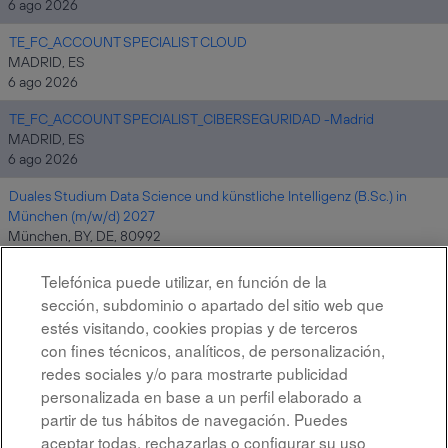
6 ago 2026
TE_FC_ACCOUNT SPECIALIST CLOUD
MADRID, ES
6 ago 2026
TE_FC_ACCOUNT SPECIALIST_CIBERSEGURIDAD -Madrid
MADRID, ES
6 ago 2026
Duales Studium Data Science und künstliche Intelligenz (B.Sc.) in
München (m/w/d) 2027
München, BY, DE, 80992
6 ago 2026
Telefónica puede utilizar, en función de la
sección, subdominio o apartado del sitio web que
estés visitando, cookies propias y de terceros
Resultados
1 – 10
de
10
con fines técnicos, analíticos, de personalización,
redes sociales y/o para mostrarte publicidad
personalizada en base a un perfil elaborado a
partir de tus hábitos de navegación. Puedes
aceptar todas, rechazarlas o configurar su uso