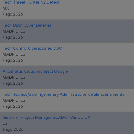
Tech_Threat Hunter N2 Detect
MX
7 ago 2026
Tech_BDM Cyber Defensa
MADRID, ES
7 ago 2026
Tech_Control Operaciones COO
MADRID, ES
7 ago 2026
Altostratus_Cloud Architect Google
MADRID, ES
7 ago 2026
Tech_Técnico/a de Ingeniería y Administración de almacenamiento
MADRID, ES
7 ago 2026
Geprom_ Project Manager SCADA - WinCC OA
ES
6 ago 2026