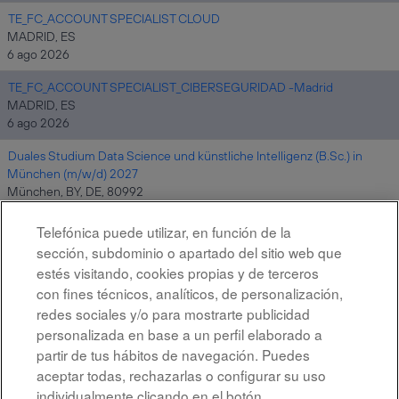
TE_FC_ACCOUNT SPECIALIST CLOUD
MADRID, ES
6 ago 2026
TE_FC_ACCOUNT SPECIALIST_CIBERSEGURIDAD -Madrid
MADRID, ES
6 ago 2026
Duales Studium Data Science und künstliche Intelligenz (B.Sc.) in
München (m/w/d) 2027
München, BY, DE, 80992
6 ago 2026
Telefónica puede utilizar, en función de la
sección, subdominio o apartado del sitio web que
estés visitando, cookies propias y de terceros
Resultados
1 – 10
de
10
con fines técnicos, analíticos, de personalización,
redes sociales y/o para mostrarte publicidad
personalizada en base a un perfil elaborado a
partir de tus hábitos de navegación. Puedes
aceptar todas, rechazarlas o configurar su uso
individualmente clicando en el botón