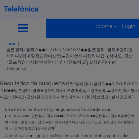
Idioma
Login
Inicio
|
일본경마+결과W◆◆K+Z+1+5+1+5CㅇM◆◆일본경마+결과❦경마언
제하나☿경마일정△경마산업☁경마언제시행하나요༾칭다오+금산
+골프장경마시행언제하나♀경마정보창고༽실시간경마 en
(página
Telefónica
actual)
Resultados de búsqueda de
"일본경마+결과W◆◆K+Z+1+5+1+5C
ㅇM◆◆일본경마+결과❦경마언제하나☿경마일정△경마산업☁경마언제시행하
나요༾칭다오+금산+골프장경마시행언제하나♀경마정보창고༽실시간경마".
En este momento, no hay ninguna vacante acorde a sus
preferencias "
일본경마+결과W◆◆K+Z+1+5+1+5CㅇM◆◆일본경마+결과❦경마언제
하나☿경마일정△경마산업☁경마언제시행하나요༾칭다오+금산+골프장경마시행언제
".
하나♀경마정보창고༽실시간경마
A continuación figuran las 10 últimas ofertas de trabajo publicadas