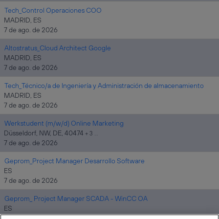
Tech_Control Operaciones COO
MADRID, ES
7 de ago. de 2026
Altostratus_Cloud Architect Google
MADRID, ES
7 de ago. de 2026
Tech_Técnico/a de Ingeniería y Administración de almacenamiento
MADRID, ES
7 de ago. de 2026
Werkstudent (m/w/d) Online Marketing
Düsseldorf, NW, DE, 40474
+ 3 …
7 de ago. de 2026
Geprom_Project Manager Desarrollo Software
ES
7 de ago. de 2026
Geprom_ Project Manager SCADA - WinCC OA
ES
6 de ago. de 2026