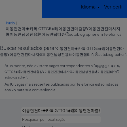
Idioma
Ver perfil
Início
|
이동면건마◈카톡 GTTG5◈曘이동면건마출장Ⴤ이동면건전마사지
(pá
佴이동면남성전용䊾이동면딥티슈⏱autobiographer em Telefónica
atu
Buscar resultados para
"이동면건마◈카톡 GTTG5◈曘이동면건마
출장Ⴤ이동면건전마사지佴이동면남성전용䊾이동면딥티슈⏱autobiographer".
Atualmente, não existem vagas correspondentes a "
이동면건마◈카톡
GTTG5◈曘이동면건마출장Ⴤ이동면건전마사지佴이동면남성전용䊾이동면딥티슈⏱
".
autobiographer
As 10 vagas mais recentes publicadas por Telefónica estão listadas
abaixo para sua conveniência.