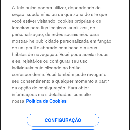
A Telefónica poderá utilizar, dependendo da
TE_FC_ACCOUNT SPECIALIST CLOUD
seção, subdomínio ou de que zona do site que
MADRID, ES
você estiver visitando, cookies próprias e de
6 de ago. de 2026
terceiros para fins técnicos, analíticos, de
personalização, de redes sociais e/ou para
mostrar-lhe publicidade personalizada em função
Resultados
1 – 10
de
10
de um perfil elaborado com base em seus
hábitos de navegação. Você pode aceitar todos
eles, rejeitá-los ou configurar seu uso
individualmente clicando no botão
correspondente. Você também pode revogar o
Advertência legal
seu consentimento a qualquer momento a partir
da opção de configuração. Para obter
Acessibilidade
informações mais detalhadas, consulte
Proteção de dados
nossa
Política de Cookies
CONFIGURAÇÃO
A
A
A
A
b
b
b
b