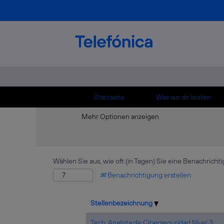
Startseite
|
이동면건마◈카톡+GTTG5◈曘이
Suchergebnisse für
"이동면건마◈카톡+
Es sind momentan keine passenden Stellen
Die 10 letzten von Telefónica veröffentlic
Startseite
Was wir dir bieten
Mehr Optionen anzeigen
Wählen Sie aus, wie oft (in Tagen) Sie eine Benachrich
Benachrichtigung erstellen
Stellenbezeichnung
Tech_Analista de Ciberseguridad Nivel 3