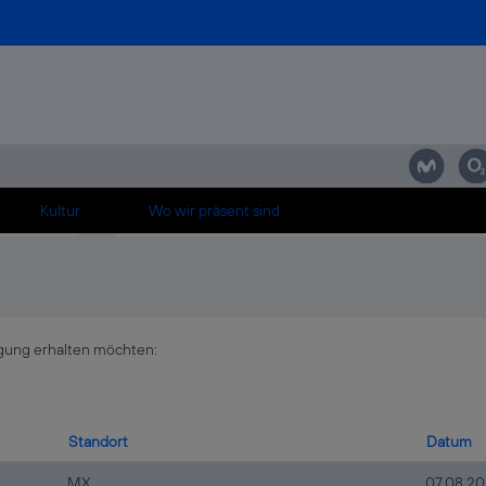
동면건마출장Ⴤ이동면건전마사지佴이동면남성전용䊾이동면딥티슈⏱autobiograp
GTTG5◈曘이동면건마출장Ⴤ이동면건전마사지佴이동면남성전용䊾이동면딥티슈⏱aut
 offen für "
이동면건마◈카톡+GTTG5◈曘이동면건마출장Ⴤ이동면건전마사지佴이동면남성전용
hten Stellen sind nachfolgend aufgeführt.
Kultur
Wo wir präsent sind
tigung erhalten möchten:
Standort
Datum
MX
07.08.2