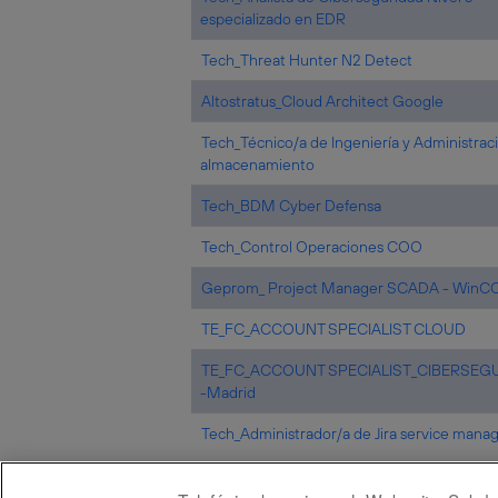
especializado en EDR
Tech_Threat Hunter N2 Detect
Altostratus_Cloud Architect Google
Tech_Técnico/a de Ingeniería y Administrac
almacenamiento
Tech_BDM Cyber Defensa
Tech_Control Operaciones COO
Geprom_ Project Manager SCADA - WinC
TE_FC_ACCOUNT SPECIALIST CLOUD
TE_FC_ACCOUNT SPECIALIST_CIBERSEG
-Madrid
Tech_Administrador/a de Jira service man