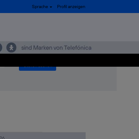
(aktuelle
her bei Telefónica
Sprache
Profil anzeigen
Seite)
obiographer".
".
䊾이동면딥티슈⏱autobiographer
026