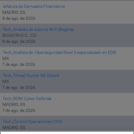
Jefatura de Derivados Financieros
MADRID, ES
8 de ago. de 2026
Tech_Analista de soporte N1.5 (Bogota)
BOGOTA D.C., CO
8 de ago. de 2026
Tech_Analista de Ciberseguridad Nivel 3 especializado en EDR
MX
7 de ago. de 2026
Tech_Threat Hunter N2 Detect
MX
7 de ago. de 2026
Tech_BDM Cyber Defensa
MADRID, ES
7 de ago. de 2026
Tech_Control Operaciones COO
MADRID, ES
7 de ago. de 2026