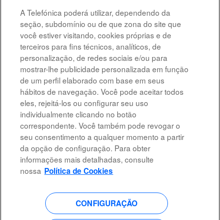
A Telefónica poderá utilizar, dependendo da
Altostratus_Cloud Architect Google
seção, subdomínio ou de que zona do site que
MADRID, ES
você estiver visitando, cookies próprias e de
7 de ago. de 2026
terceiros para fins técnicos, analíticos, de
personalização, de redes sociais e/ou para
mostrar-lhe publicidade personalizada em função
Resultados
1 – 10
de
10
de um perfil elaborado com base em seus
hábitos de navegação. Você pode aceitar todos
eles, rejeitá-los ou configurar seu uso
individualmente clicando no botão
correspondente. Você também pode revogar o
Advertência legal
seu consentimento a qualquer momento a partir
da opção de configuração. Para obter
Acessibilidade
informações mais detalhadas, consulte
Proteção de dados
nossa
Política de Cookies
CONFIGURAÇÃO
A
A
A
A
b
b
b
b