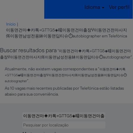
Idioma
Ver perfil
Início
|
이동면건마◈카톡+GTTG5◈曘이동면건마출장Ⴤ이동면건전마사지
(pá
佴이동면남성전용䊾이동면딥티슈⏱autobiographer em Telefónica
atu
Buscar resultados para
"이동면건마◈카톡+GTTG5◈曘이동면건마
출장Ⴤ이동면건전마사지佴이동면남성전용䊾이동면딥티슈⏱autobiographer".
Atualmente, não existem vagas correspondentes a "
이동면건마◈카톡
+GTTG5◈曘이동면건마출장Ⴤ이동면건전마사지佴이동면남성전용䊾이동면딥티슈⏱
".
autobiographer
As 10 vagas mais recentes publicadas por Telefónica estão listadas
abaixo para sua conveniência.