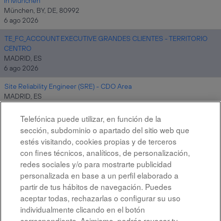
in München
München, BY, DE, 80992
6 ago 2026
TE_FC_ACCOUNT EXECUTIVE GRANDES CLIENTES - TERRITORIO
CENTRO
MADRID, ES
6 ago 2026
Site Reliability Engineer (SRE) - CDO Area
MADRID, ES
6 ago 2026
Telefónica puede utilizar, en función de la
sección, subdominio o apartado del sitio web que
estés visitando, cookies propias y de terceros
Resultados
1 – 10
de
10
con fines técnicos, analíticos, de personalización,
redes sociales y/o para mostrarte publicidad
personalizada en base a un perfil elaborado a
partir de tus hábitos de navegación. Puedes
aceptar todas, rechazarlas o configurar su uso
individualmente clicando en el botón
correspondiente. Asimismo, podrás revocar tu