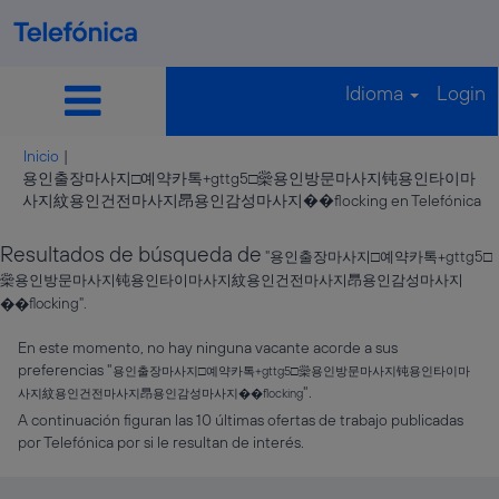
Idioma
Login
Inicio
|
용인출장마사지□예약카톡+gttg5□橤용인방문마사지钝용인타이마
(p
사지紋용인건전마사지䀚용인감성마사지��flocking en Telefónica
ac
Resultados de búsqueda de
"용인출장마사지□예약카톡+gttg5□
橤용인방문마사지钝용인타이마사지紋용인건전마사지䀚용인감성마사지
��flocking".
En este momento, no hay ninguna vacante acorde a sus
preferencias "
용인출장마사지□예약카톡+gttg5□橤용인방문마사지钝용인타이마
".
사지紋용인건전마사지䀚용인감성마사지��flocking
A continuación figuran las 10 últimas ofertas de trabajo publicadas
por Telefónica por si le resultan de interés.