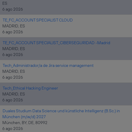
ES
6 ago 2026
TE_FC_ACCOUNT SPECIALIST CLOUD
MADRID, ES
6 ago 2026
TE_FC_ACCOUNT SPECIALIST_CIBERSEGURIDAD -Madrid
MADRID, ES
6 ago 2026
Tech_Administrador/a de Jira service management
MADRID, ES
6 ago 2026
Tech_Ethical Hacking Engineer
MADRID, ES
6 ago 2026
Duales Studium Data Science und künstliche Intelligenz (B.Sc.) in
München (m/w/d) 2027
München, BY, DE, 80992
6 ago 2026