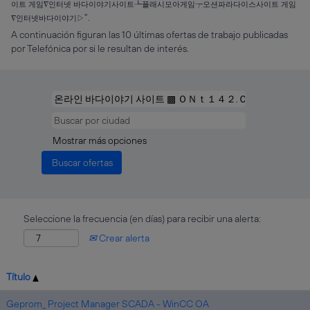
이트 게임∇인터넷 바다이야기사이트┺플래시모아게임┮오션파라다이스사이트 게임
".
∇인터넷바다이야기▷
A continuación figuran las 10 últimas ofertas de trabajo publicadas
por Telefónica por si le resultan de interés.
Mostrar más opciones
Seleccione la frecuencia (en días) para recibir una alerta:
Crear alerta
Título
Geprom_ Project Manager SCADA - WinCC OA